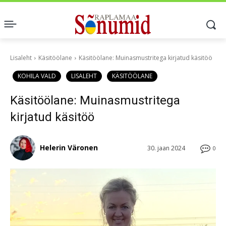
Lisaleht
Käsitöölane
Käsitöölane: Muinasmustritega kirjatud käsitöö
KOHILA VALD
LISALEHT
KÄSITÖÖLANE
Käsitöölane: Muinasmustritega
kirjatud käsitöö
Helerin Väronen
30. jaan 2024
0