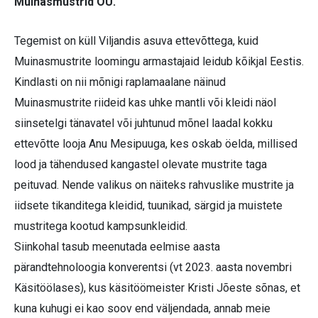
Muinasmustrid OÜ.
Tegemist on küll Viljandis asuva ettevõttega, kuid
Muinasmustrite loomingu armastajaid leidub kõikjal Eestis.
Kindlasti on nii mõnigi raplamaalane näinud
Muinasmustrite riideid kas uhke mantli või kleidi näol
siinsetelgi tänavatel või juhtunud mõnel laadal kokku
ettevõtte looja Anu Mesipuuga, kes oskab öelda, millised
lood ja tähendused kangastel olevate mustrite taga
peituvad. Nende valikus on näiteks rahvuslike mustrite ja
iidsete tikanditega kleidid, tuunikad, särgid ja muistete
mustritega kootud kampsunkleidid.
Siinkohal tasub meenutada eelmise aasta
pärandtehnoloogia konverentsi (vt 2023. aasta novembri
Käsitöölases), kus käsitöömeister Kristi Jõeste sõnas, et
kuna kuhugi ei kao soov end väljendada, annab meie