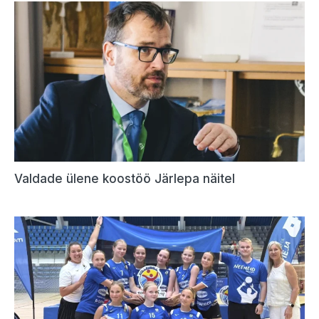
Valdade ülene koostöö Järlepa näitel