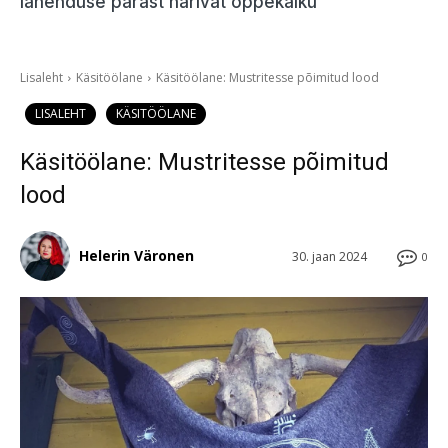
lahenduse pärast harivat õppekäiku