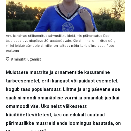
Anu kandmas stiliseeritud rahvuslikku kleiti, mis pühendatud Eesti
taasiseseisvumispäeva 30. aastapäevale. Kleidi rinnal on tikitud sõlg,
millel leidub sümboleid, millel on kaitsev mõju kurja silma eest. Foto:
erakogu
8
minutit lugemist
Muistsete mustrite ja ornamentide kasutamine
tarbeesemetel, eriti kangast või puidust esemetel,
kogub taas populaarsust. Lihtne ja argipäevane ese
saab niimoodi omanäolise vormi ja omandab justkui
omamoodi väe. Üks neist väikestest
käsitööettevõtetest, kes on edukalt suutnud
pärimuslikke mustreid enda loomingus kasutada, on