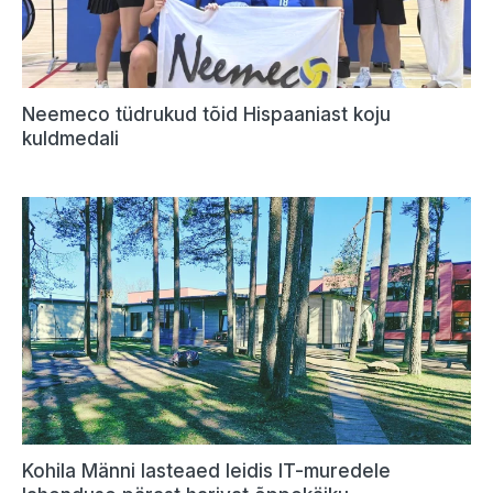
Neemeco tüdrukud tõid Hispaaniast koju
kuldmedali
Kohila Männi lasteaed leidis IT-muredele