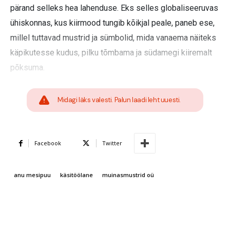
pärand selleks hea lahenduse. Eks selles globaliseeruvas
ühiskonnas, kus kiirmood tungib kõikjal peale, paneb ese,
millel tuttavad mustrid ja sümbolid, mida vanaema näiteks
käpikutesse kudus, pilku tõmbama ja südamegi kiiremalt
põksuma.
Midagi läks valesti. Palun laadi leht uuesti.
Facebook
Twitter
anu mesipuu
käsitöölane
muinasmustrid oü