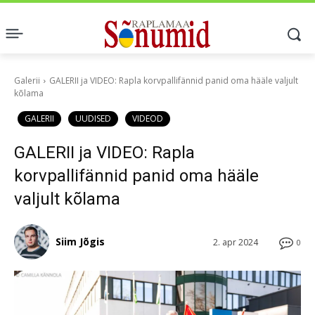
Galerii
GALERII ja VIDEO: Rapla korvpallifännid panid oma hääle valjult
kõlama
GALERII
UUDISED
VIDEOD
GALERII ja VIDEO: Rapla
korvpallifännid panid oma hääle
valjult kõlama
Siim Jõgis
2. apr 2024
0