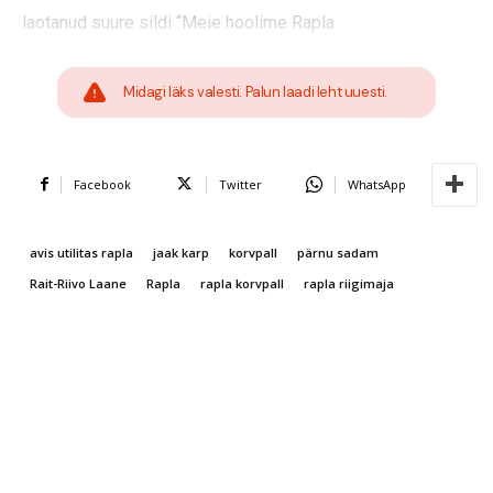
laotanud suure sildi “Meie hoolime Rapla
Midagi läks valesti. Palun laadi leht uuesti.
Facebook
Twitter
WhatsApp
avis utilitas rapla
jaak karp
korvpall
pärnu sadam
Rait-Riivo Laane
Rapla
rapla korvpall
rapla riigimaja