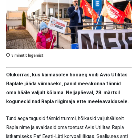
8
minutit lugemist
Olukorras, kus käimasolev hooaeg võib Avis Utilitas
Raplale jääda viimaseks, panid meeskonna fännid
oma hääle valjult kõlama. Neljapäeval, 28. märtsil
kogunesid nad Rapla riigimaja ette meeleavaldusele.
Tund aega tagusid fännid trummi, hõikasid valjuhäälselt
Rapla nime ja avaldasid oma toetust Avis Utilitas Rapla
jätkamiseks Paf Eesti-Läti korvpalliliigas. Sealjuures anti