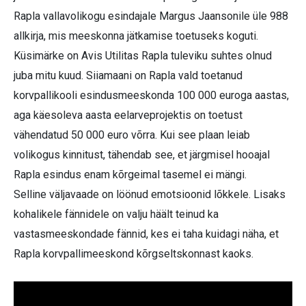
Rapla vallavolikogu esindajale Margus Jaansonile üle 988
allkirja, mis meeskonna jätkamise toetuseks koguti.
Küsimärke on Avis Utilitas Rapla tuleviku suhtes olnud
juba mitu kuud. Siiamaani on Rapla vald toetanud
korvpallikooli esindusmeeskonda 100 000 euroga aastas,
aga käesoleva aasta eelarveprojektis on toetust
vähendatud 50 000 euro võrra. Kui see plaan leiab
volikogus kinnitust, tähendab see, et järgmisel hooajal
Rapla esindus enam kõrgeimal tasemel ei mängi.
Selline väljavaade on löönud emotsioonid lõkkele. Lisaks
kohalikele fännidele on valju häält teinud ka
vastasmeeskondade fännid, kes ei taha kuidagi näha, et
Rapla korvpallimeeskond kõrgseltskonnast kaoks.