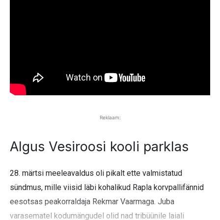
Reklaam:
Algus Vesiroosi kooli parklas
28. märtsi meeleavaldus oli pikalt ette valmistatud
sündmus, mille viisid läbi kohalikud Rapla korvpallifännid
eesotsas peakorraldaja Rekmar Vaarmaga. Juba
varasematel kodumängudel olid nad tribüünile laiali