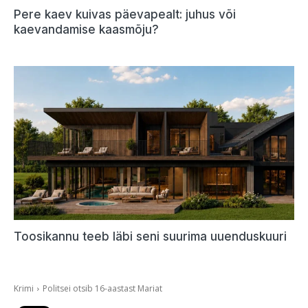
Pere kaev kuivas päevapealt: juhus või
kaevandamise kaasmõju?
Toosikannu teeb läbi seni suurima uuenduskuuri