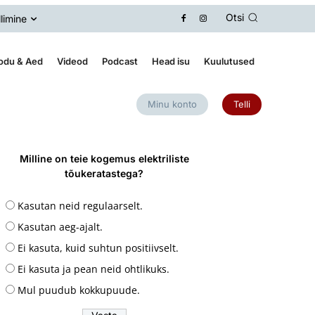
Otsi
llimine
odu & Aed
Videod
Podcast
Head isu
Kuulutused
Minu konto
Telli
Milline on teie kogemus elektriliste
tõukeratastega?
Kasutan neid regulaarselt.
Kasutan aeg-ajalt.
Ei kasuta, kuid suhtun positiivselt.
Ei kasuta ja pean neid ohtlikuks.
Mul puudub kokkupuude.