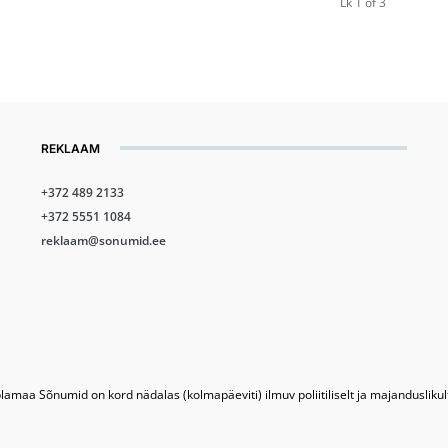
Lk 1 of 3
REKLAAM
+372 489 2133
+372 5551 1084
reklaam@sonumid.ee
lamaa Sõnumid on kord nädalas (kolmapäeviti) ilmuv poliitiliselt ja majandusliku