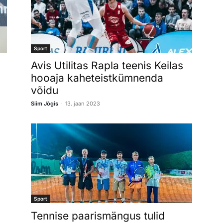
Sport
Avis Utilitas Rapla teenis Keilas
hooaja kaheteistkümnenda
võidu
-
Siim Jõgis
13. jaan 2023
Sport
Tennise paarismängus tulid