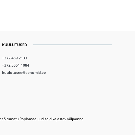
KUULUTUSED
+372 489 2133
+372 5551 1084
kuulutused@sonumid.ee
lt sõltumatu Raplamaa uudiseid kajastav väljaanne.