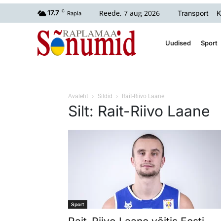
Reede, 7 aug 2026
17.7
C
Transport
K
Rapla
Uudised
Sport
Avaleht
Sildid
Rait-Riivo Laane
Silt: Rait-Riivo Laane
Sport