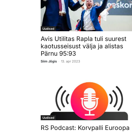
Uudised
Avis Utilitas Rapla tuli suurest
kaotusseisust välja ja alistas
Pärnu 95:93
-
Siim Jõgis
13. apr 2023
Uudised
RS Podcast: Korvpalli Euroopa