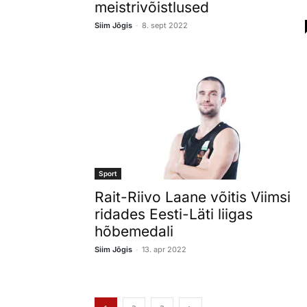
meistrivõistlused
-
Siim Jõgis
8. sept 2022
Sport
Rait-Riivo Laane võitis Viimsi
ridades Eesti-Läti liigas
hõbemedali
-
Siim Jõgis
13. apr 2022