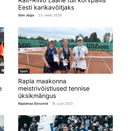
Rait-Riivo Laane tuli korvpallis
Eesti karikavõitjaks
-
Siim Jõgis
23. veebr 2026
Sport
Rapla maakonna
e
meistrivõistlused tennise
üksikmängus
-
Raplamaa Sõnumid
18. juuli 2023