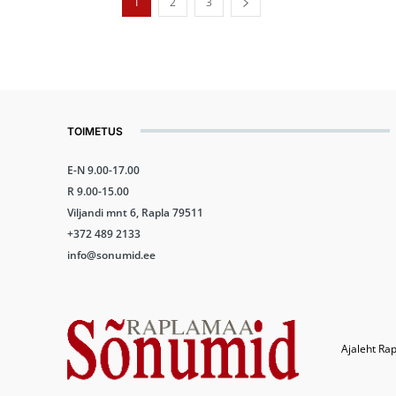
1
2
3
TOIMETUS
E-N 9.00-17.00
R 9.00-15.00
Viljandi mnt 6, Rapla 79511
+372 489 2133
info@sonumid.ee
Ajaleht Rap