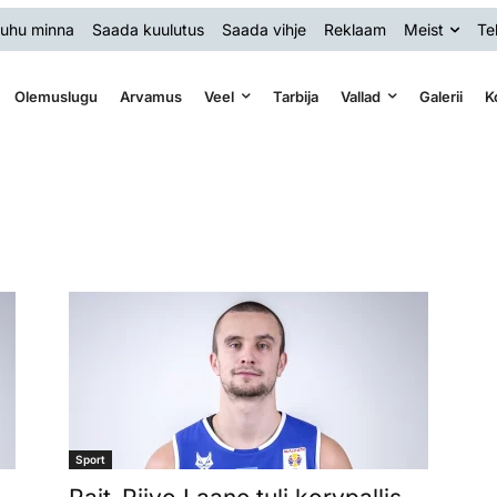
uhu minna
Saada kuulutus
Saada vihje
Reklaam
Meist
Te
Olemuslugu
Arvamus
Veel
Tarbija
Vallad
Galerii
K
Sport