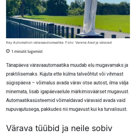
Key Automation väravaautomaatika. Foto: Varena Aiad ja väravad
1
minutit lugemist
Tänapäeva väravaautomaatika muudab elu mugavamaks ja
praktilisemaks. Kujuta ette külma talveõhtut või vihmast
sügispäeva – võimalus avada värav otse autost, ilma välja
minemata, lisab igapäevaelule märkimisväärset mugavust.
Automaatikasüsteemid võimaldavad väravaid avada vaid
nupuvajutusega, pakkudes nii mugavust kui ka turvalisust.
Värava tüübid ja neile sobiv