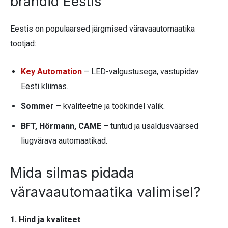
brändid Eestis
Eestis on populaarsed järgmised väravaautomaatika
tootjad:
Key Automation
– LED-valgustusega, vastupidav
Eesti kliimas.
Sommer
– kvaliteetne ja töökindel valik.
BFT, Hörmann, CAME
– tuntud ja usaldusväärsed
liugvärava automaatikad.
Mida silmas pidada
väravaautomaatika valimisel?
1. Hind ja kvaliteet