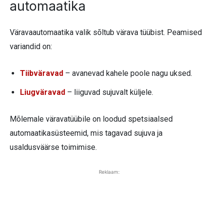
automaatika
Väravaautomaatika valik sõltub värava tüübist. Peamised
variandid on:
Tiibväravad
– avanevad kahele poole nagu uksed.
Liugväravad
– liiguvad sujuvalt küljele.
Mõlemale väravatüübile on loodud spetsiaalsed
automaatikasüsteemid, mis tagavad sujuva ja
usaldusväärse toimimise.
Reklaam: