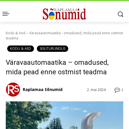
Kodu & Aed
Väravaautomaatika - omadused, mida pead enne ostmist
teadma
KODU & AED
SISUTURUNDUS
Väravaautomaatika – omadused,
mida pead enne ostmist teadma
Raplamaa Sõnumid
2. mai 2024
2