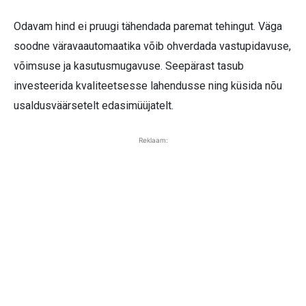
Odavam hind ei pruugi tähendada paremat tehingut. Väga
soodne väravaautomaatika võib ohverdada vastupidavuse,
võimsuse ja kasutusmugavuse. Seepärast tasub
investeerida kvaliteetsesse lahendusse ning küsida nõu
usaldusväärsetelt edasimüüjatelt.
Reklaam: