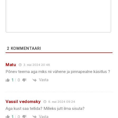
2
KOMMENTAARI
Matu
3. mai 2024 20:48
Põnev teema aga miks nii vähene ja pinnapealne käsitlus ?
Vasta
1
0
Vassil vedomsky
8. mai 2024 09:24
Aga kust saa tellida? Milleks jutt ilma sisuta?
Vasta
1
0