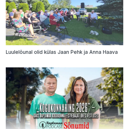
Luulelõunal olid külas Jaan Pehk ja Anna Haava