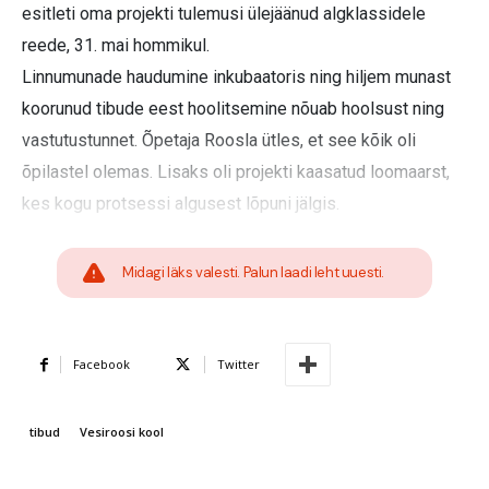
esitleti oma projekti tulemusi ülejäänud algklassidele
reede, 31. mai hommikul.
Linnumunade haudumine inkubaatoris ning hiljem munast
koorunud tibude eest hoolitsemine nõuab hoolsust ning
vastutustunnet. Õpetaja Roosla ütles, et see kõik oli
õpilastel olemas. Lisaks oli projekti kaasatud loomaarst,
kes kogu protsessi algusest lõpuni jälgis.
Midagi läks valesti. Palun laadi leht uuesti.
Facebook
Twitter
tibud
Vesiroosi kool