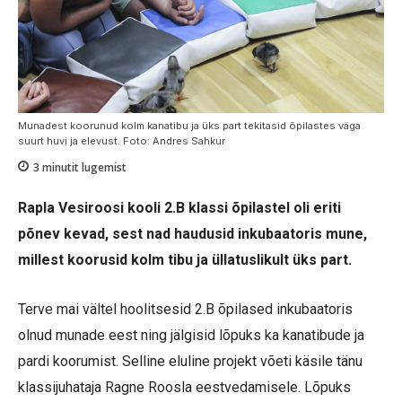
Munadest koorunud kolm kanatibu ja üks part tekitasid õpilastes väga
suurt huvi ja elevust. Foto: Andres Sahkur
3
minutit lugemist
Rapla Vesiroosi kooli 2.B klassi õpilastel oli eriti
põnev kevad, sest nad haudusid inkubaatoris mune,
millest koorusid kolm tibu ja üllatuslikult üks part.
Terve mai vältel hoolitsesid 2.B õpilased inkubaatoris
olnud munade eest ning jälgisid lõpuks ka kanatibude ja
pardi koorumist. Selline eluline projekt võeti käsile tänu
klassijuhataja Ragne Roosla eestvedamisele. Lõpuks