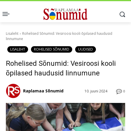
Lisaleht
Rohelised Sõnumid: Vesiroosi kooli õpilased haudusid
linnumune
LISALEHT
ROHELISED SÕNUMID
UUDISED
Rohelised Sõnumid: Vesiroosi kooli
õpilased haudusid linnumune
Raplamaa Sõnumid
10. juuni 2024
0