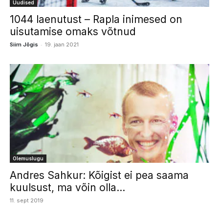
Uudised
1044 laenutust – Rapla inimesed on
uisutamise omaks võtnud
-
Siim Jõgis
19. jaan 2021
Olemuslugu
Andres Sahkur: Kõigist ei pea saama
kuulsust, ma võin olla...
11. sept 2019