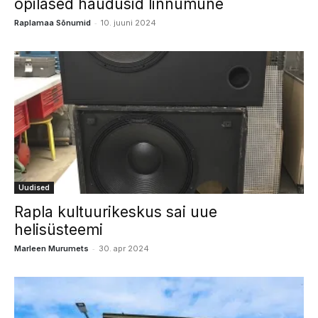
õpilased haudusid linnumune
-
Raplamaa Sõnumid
10. juuni 2024
Uudised
Rapla kultuurikeskus sai uue
helisüsteemi
-
Marleen Murumets
30. apr 2024