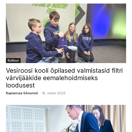
Kultuur
Vesiroosi kooli õpilased valmistasid filtri
värvijääkide eemalehoidmiseks
loodusest
-
Raplamaa Sõnumid
18. veebr 2025