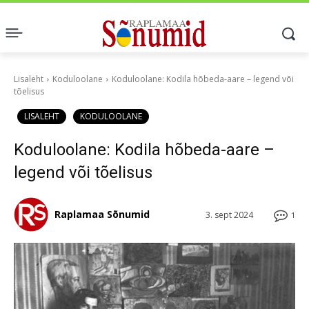
Lisaleht
Koduloolane
Koduloolane: Kodila hõbeda-aare – legend või
tõelisus
LISALEHT
KODULOOLANE
Koduloolane: Kodila hõbeda-aare –
legend või tõelisus
Raplamaa Sõnumid
3. sept 2024
1