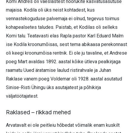
Korni Andres oli vaeslastest noorukite kasvatusasutuse
majaisa. Kodila oli üks neist kohtadest, kus
vennastekoguduse palvemaja ei olnud, tegevus toimus
kohapealsetes taludes. Paistab, et Kodilas oli selleks
Korni talu. Teatavasti elas Rapla pastor Karl Eduard Malm
ise Kodila kroonumõisas, sest tema abikaasa perekonnast
oli keegi kroonumõisa rentnik. Ei ole ju tavaline, et Andrese
poeg Mart avaldas 1892. aastal kõike ütleva pealkirjaga
raamatu Uued äratamise laulud ristirahvale ja Juhan
Raklase vanem poeg Voldemar oli 1928. aastal asutatud
Sinise-Risti Ühingu üks asutajatest ja põhikirja
väljatöötajatest.
Raklased – rikkad mehed
Arvatavalt ei ole peitleiu hõbedat võimalik enam kuskilt