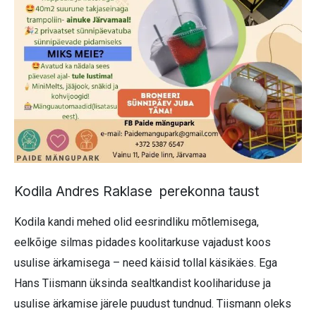
Kodila Andres Raklase perekonna taust
Kodila kandi mehed olid eesrindliku mõtlemisega,
eelkõige silmas pidades koolitarkuse vajadust koos
usulise ärkamisega – need käisid tollal käsikäes. Ega
Hans Tiismann üksinda sealtkandist koolihariduse ja
usulise ärkamise järele puudust tundnud. Tiismann oleks