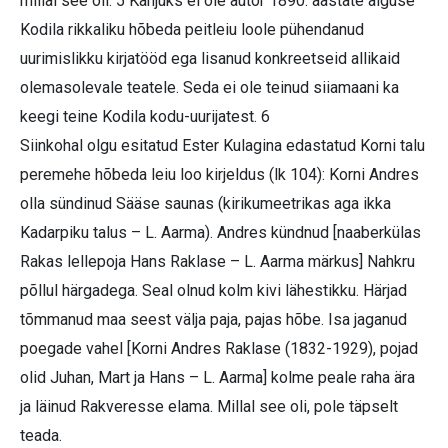
millal see oli. 5 Kahjuks ei ole autor 1890. aastate alguse
Kodila rikkaliku hõbeda peitleiu loole pühendanud
uurimislikku kirjatööd ega lisanud konkreetseid allikaid
olemasolevale teatele. Seda ei ole teinud siiamaani ka
keegi teine Kodila kodu-uurijatest. 6
Siinkohal olgu esitatud Ester Kulagina edastatud Korni talu
peremehe hõbeda leiu loo kirjeldus (lk 104): Korni Andres
olla sündinud Sääse saunas (kirikumeetrikas aga ikka
Kadarpiku talus – L. Aarma). Andres kündnud [naaberkülas
Rakas lellepoja Hans Raklase – L. Aarma märkus] Nahkru
põllul härgadega. Seal olnud kolm kivi lähestikku. Härjad
tõmmanud maa seest välja paja, pajas hõbe. Isa jaganud
poegade vahel [Korni Andres Raklase (1832-1929), pojad
olid Juhan, Mart ja Hans – L. Aarma] kolme peale raha ära
ja läinud Rakveresse elama. Millal see oli, pole täpselt
teada.