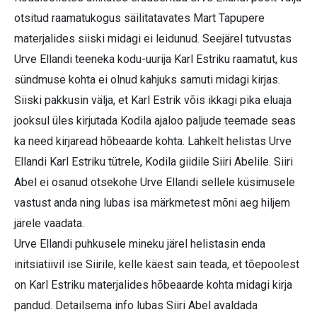
otsitud raamatukogus säilitatavates Mart Tapupere
materjalides siiski midagi ei leidunud. Seejärel tutvustas
Urve Ellandi teeneka kodu-uurija Karl Estriku raamatut, kus
sündmuse kohta ei olnud kahjuks samuti midagi kirjas.
Siiski pakkusin välja, et Karl Estrik võis ikkagi pika eluaja
jooksul üles kirjutada Kodila ajaloo paljude teemade seas
ka need kirjaread hõbeaarde kohta. Lahkelt helistas Urve
Ellandi Karl Estriku tütrele, Kodila giidile Siiri Abelile. Siiri
Abel ei osanud otsekohe Urve Ellandi sellele küsimusele
vastust anda ning lubas isa märkmetest mõni aeg hiljem
järele vaadata.
Urve Ellandi puhkusele mineku järel helistasin enda
initsiatiivil ise Siirile, kelle käest sain teada, et tõepoolest
on Karl Estriku materjalides hõbeaarde kohta midagi kirja
pandud. Detailsema info lubas Siiri Abel avaldada