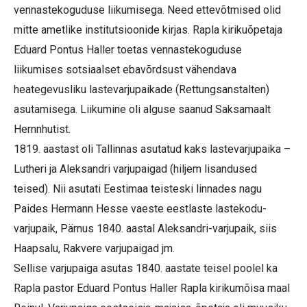
vennastekoguduse liikumisega. Need ettevõtmised olid
mitte ametlike institutsioonide kirjas. Rapla kirikuõpetaja
Eduard Pontus Haller toetas vennastekoguduse
liikumises sotsiaalset ebavõrdsust vähendava
heategevusliku lastevarjupaikade (Rettungsanstalten)
asutamisega. Liikumine oli alguse saanud Saksamaalt
Hernnhutist.
1819. aastast oli Tallinnas asutatud kaks lastevarjupaika –
Lutheri ja Aleksandri varjupaigad (hiljem lisandused
teised). Nii asutati Eestimaa teisteski linnades nagu
Paides Hermann Hesse vaeste eestlaste lastekodu-
varjupaik, Pärnus 1840. aastal Aleksandri-varjupaik, siis
Haapsalu, Rakvere varjupaigad jm.
Sellise varjupaiga asutas 1840. aastate teisel poolel ka
Rapla pastor Eduard Pontus Haller Rapla kirikumõisa maal