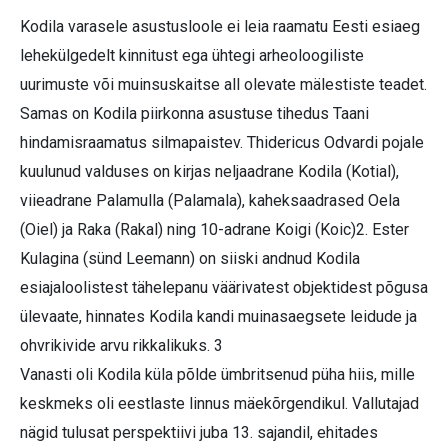
Kodila varasele asustusloole ei leia raamatu Eesti esiaeg
lehekülgedelt kinnitust ega ühtegi arheoloogiliste
uurimuste või muinsuskaitse all olevate mälestiste teadet.
Samas on Kodila piirkonna asustuse tihedus Taani
hindamisraamatus silmapaistev. Thidericus Odvardi pojale
kuulunud valduses on kirjas neljaadrane Kodila (Kotial),
viieadrane Palamulla (Palamala), kaheksaadrased Oela
(Oiel) ja Raka (Rakal) ning 10-adrane Koigi (Koic)2. Ester
Kulagina (sünd Leemann) on siiski andnud Kodila
esiajaloolistest tähelepanu väärivatest objektidest põgusa
ülevaate, hinnates Kodila kandi muinasaegsete leidude ja
ohvrikivide arvu rikkalikuks. 3
Vanasti oli Kodila küla põlde ümbritsenud püha hiis, mille
keskmeks oli eestlaste linnus mäekõrgendikul. Vallutajad
nägid tulusat perspektiivi juba 13. sajandil, ehitades