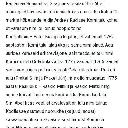
Raplamaa Sõnumites. Sealjuures esitas Siiri Abel
mõningaid huvitavaid tõiku sündmuskoha ajaloo kohta. Ta
märkis hõbeaarde leidja Andres Raklase Korni talu kohta,
et varasem nimi oli olnud hoopis teine.
Kontrollisin – Ester Kulagina kirjutas, et vähemalt 1782.
aastast oli Korni talul alati üks js sama nimi olnud. Aga
uurides varaseid adrarevisjone, sain teada, et talu nimi
Korni esineb Öela külas alles 1775. aastast. 1765. aastal
seda veel kirjas polnud, siis oli Öela külas kaks Prakeli
talu (Prakel Siim ja Prakel Jüri), mis olid muudetud 1775.
aastal Raakleks – Raakle Mihkli ja Raakle Matsi ning
nende kõrval ilmub esmakordselt ka Korni Jüri talu.
Siiri Abel lisas veel, et arvatavalt on talu nimi tulnud
Kodilasse asutatud noorukite (ka juudi soost)
kasvatusasutuse saksakeelsest nimest Kornisch.
Tegelikkuses võis olla nime saamine vastupidi –