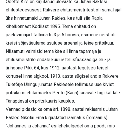
Odette Kirs on kirjutanud ülevaate ka Juhan Raklesi
ehitustegevusest: Rakvere ehitusmeistritest oli samal ajal
üks hinnatumaid Juhan Rakles, kes tuli siia Rapla
kihelkonnast Kodilast 1895. Tema ehitatud on
paekivimajad Tallinna tn 3 ja 5 hoovis, esimene neist oli
kreisi sõjaväeülema asutuse arsenal ja teine pritsikuur.
Niisamuti valmisid tema käe all linna tapamaja ja
ehitusmeistrile endale kuuluv tellisfassaadiga elu- ja
ärihoone Pikk 64, kus 1912. aastast tegutses teisel
korrusel linna algkool. 1913. aasta sügisel andis Rakvere
Tuletõrje Ühingu juhatus Raklesele tellimuse uue kivist
pritsikuuri ehitamiseks Peetri (Karja) tänavale tiigi kaldale.
Tänapäeval on pritsikuuris kauplus.
Vennad pidasid ka oma äri. 1898. aastal reklaamis Juhan
Rakles Nikolai Erna kirjastatud raamatus (romaanis)
“Johannes ja Johanna” esilehekülgedel oma poodi, mis