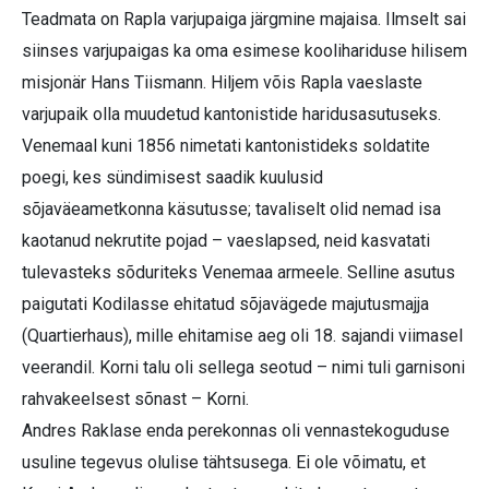
Teadmata on Rapla varjupaiga järgmine majaisa. Ilmselt sai
siinses varjupaigas ka oma esimese koolihariduse hilisem
misjonär Hans Tiismann. Hiljem võis Rapla vaeslaste
varjupaik olla muudetud kantonistide haridusasutuseks.
Venemaal kuni 1856 nimetati kantonistideks soldatite
poegi, kes sündimisest saadik kuulusid
sõjaväeametkonna käsutusse; tavaliselt olid nemad isa
kaotanud nekrutite pojad – vaeslapsed, neid kasvatati
tulevasteks sõduriteks Venemaa armeele. Selline asutus
paigutati Kodilasse ehitatud sõjavägede majutusmajja
(Quartier­haus), mille ehitamise aeg oli 18. sajandi viimasel
veerandil. Korni talu oli sellega seotud – nimi tuli garnisoni
rahvakeelsest sõnast – Korni.
Andres Raklase enda perekonnas oli vennastekoguduse
usuline tegevus olulise tähtsusega. Ei ole võimatu, et