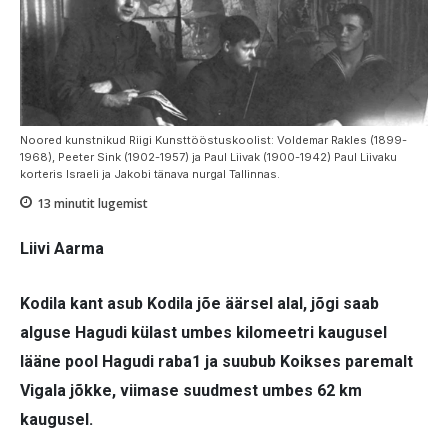
Noored kunstnikud Riigi Kunsttööstuskoolist: Voldemar Rakles (1899-
1968), Peeter Sink (1902-1957) ja Paul Liivak (1900-1942) Paul Liivaku
korteris Israeli ja Jakobi tänava nurgal Tallinnas.
13
minutit lugemist
Liivi Aarma
Kodila kant asub Kodila jõe äärsel alal, jõgi saab
alguse Hagudi külast umbes kilomeetri kaugusel
lääne pool Hagudi raba1 ja suubub Koikses paremalt
Vigala jõkke, viimase suudmest umbes 62 km
kaugusel.