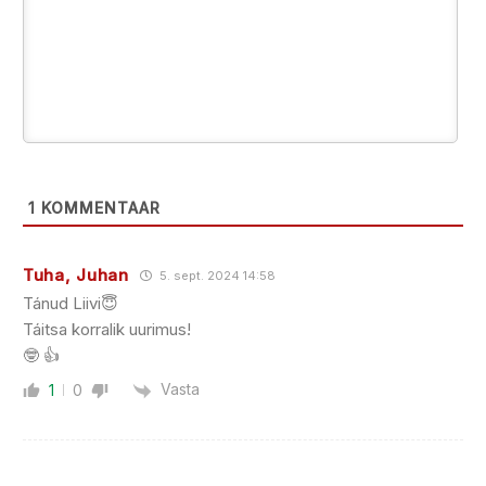
1
KOMMENTAAR
Tuha, Juhan
5. sept. 2024 14:58
Tánud Liivi😇
Táitsa korralik uurimus!
🤓 👍
Vasta
1
0