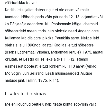
väärtuslikku teavet.
Kodila leiu ajalist dateeringut ei ole enam võimalik
taastada. Hõbeda pada võis pärineda 12.-13. sajandist või
ka Põhjasõja aegadest. Kui Raplamaale kõige lähemaid
hõbeaardeid meenutada, siis oleksid need Angerja aare,
Kullamaa Maidla aare ja kaks Paunküla aaret. Neljas leid
oleks siis u 1890ndal aastal Kodilas leitud hõbe­aare
(lisaks Läänemaal Vigalas, Märjamaal leitule). 1975. aastal
kirjutati, et Eestis oli selleks ajaks 11.-12. sajandi
esimesest poolest leitud rohkem kui 110 aaret (Arkadi
Molvõgin, Jüri Selirand. Eesti muinasaarded. Ajutise
näituse juht. Tallinn, 1975, lk 11).
Lisateateid otsimas
Meieni jõudnud peitleiu napi teate kohta soovisin välja