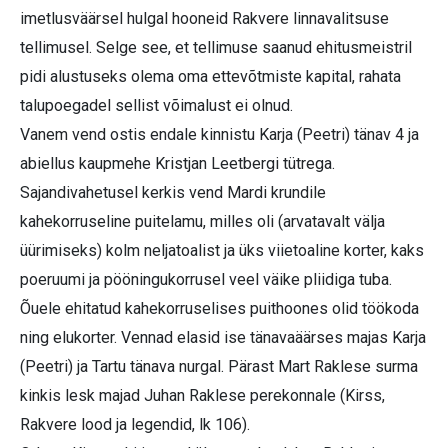
imetlusväärsel hulgal hooneid Rakvere linnavalitsuse
tellimusel. Selge see, et tellimuse saanud ehitusmeistril
pidi alustuseks olema oma ettevõtmiste kapital, rahata
talupoegadel sellist võimalust ei olnud.
Vanem vend ostis endale kinnistu Karja (Peetri) tänav 4 ja
abiellus kaupmehe Kristjan Leetbergi tütrega.
Sajandivahetusel kerkis vend Mardi krundile
kahekorruseline puitelamu, milles oli (arvatavalt välja
üürimiseks) kolm neljatoalist ja üks viietoaline korter, kaks
poeruumi ja pööningukorrusel veel väike pliidiga tuba.
Õuele ehitatud kahekorruselises puithoones olid töökoda
ning elukorter. Vennad elasid ise tänavaäärses majas Karja
(Peetri) ja Tartu tänava nurgal. Pärast Mart Raklese surma
kinkis lesk majad Juhan Raklese perekonnale (Kirss,
Rakvere lood ja legendid, lk 106).