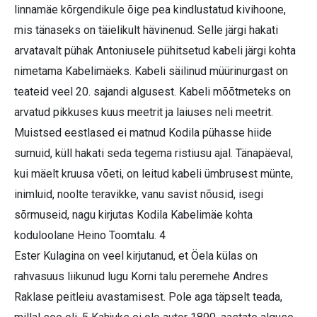
linnamäe kõrgendikule õige pea kindlustatud kivihoone,
mis tänaseks on täielikult hävinenud. Selle järgi hakati
arvatavalt pühak Antoniusele pühitsetud kabeli järgi kohta
nimetama Kabelimäeks. Kabeli säilinud müürinurgast on
teateid veel 20. sajandi algusest. Kabeli mõõtmeteks on
arvatud pikkuses kuus meetrit ja laiuses neli meetrit.
Muistsed eestlased ei matnud Kodila pühasse hiide
surnuid, küll hakati seda tegema ristiusu ajal. Tänapäeval,
kui mäelt kruusa võeti, on leitud kabeli ümbrusest münte,
inimluid, noolte teravikke, vanu savist nõusid, isegi
sõrmuseid, nagu kirjutas Kodila Kabelimäe kohta
koduloolane Heino Toomtalu. 4
Ester Kulagina on veel kirjutanud, et Öela külas on
rahvasuus liikunud lugu Korni talu peremehe Andres
Raklase peitleiu avastamisest. Pole aga täpselt teada,