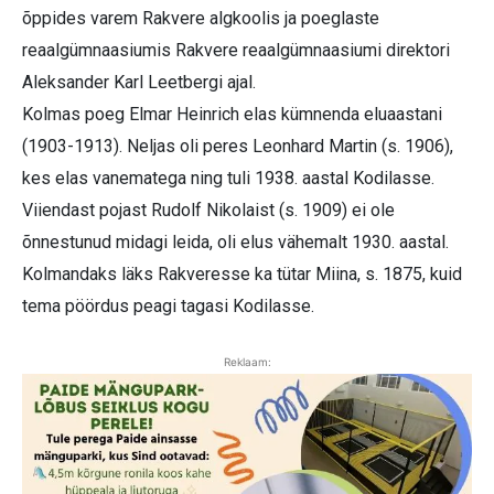
õppides varem Rakvere algkoolis ja poeglaste
reaalgümnaasiumis Rakvere reaalgümnaasiumi direktori
Aleksander Karl Leetbergi ajal.
Kolmas poeg Elmar Heinrich elas kümnenda eluaastani
(1903-1913). Neljas oli peres Leonhard Martin (s. 1906),
kes elas vanematega ning tuli 1938. aastal Kodilasse.
Viiendast pojast Rudolf Nikolaist (s. 1909) ei ole
õnnestunud midagi leida, oli elus vähemalt 1930. aastal.
Kolmandaks läks Rakveresse ka tütar Miina, s. 1875, kuid
tema pöördus peagi tagasi Kodilasse.
Reklaam: