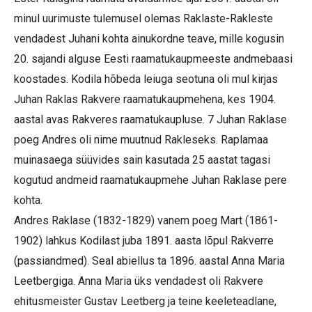
minul uurimuste tulemusel olemas Raklaste-Rakleste
vendadest Juhani kohta ainukordne teave, mille kogusin
20. sajandi alguse Eesti raamatukaupmeeste andmebaasi
koostades. Kodila hõbeda leiuga seotuna oli mul kirjas
Juhan Raklas Rakvere raamatukaupmehena, kes 1904.
aastal avas Rakveres raamatukaupluse. 7 Juhan Raklase
poeg Andres oli nime muutnud Rakleseks. Raplamaa
muinasaega süüvides sain kasutada 25 aastat tagasi
kogutud andmeid raamatukaupmehe Juhan Raklase pere
kohta.
Andres Raklase (1832-1829) vanem poeg Mart (1861-
1902) lahkus Kodilast juba 1891. aasta lõpul Rakverre
(passiandmed). Seal abiellus ta 1896. aastal Anna Maria
Leetbergiga. Anna Maria üks vendadest oli Rakvere
ehitusmeister Gustav Leetberg ja teine keeleteadlane,