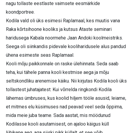
nagu tollaste eestlaste vaimsete eesmärkide
koondportree.
Kodila vald oli üks esimesi Raplamaal, kes muutis vana
Raka kõrtsihoone kooliks ja kutsus Ataste seminari
haridusega Kabala noormehe Jaan Andoki koolmeistriks.
Seega oli siinkandis pidevale kooliharidusele alus pandud
ühena esimeste seas Raplamaal.
Kooli mõju paikkonnale on raske ülehinnata. Seda saab
teha, kui tähele panna kooli kestmise aega ja mõju
seltskondliku arenemise käiku. Nii kirjutas Kodila kooli üks
tollastest juhatajatest: Kui võrrelda ringkondi Kodila
lähemas ümbruses, kus koolid hiljem tööle asusid, leiame,
et mitmes elu küsimuses nad peavad veel seda õppima,
mida meie juba teame. Sada aastat, mis möödunud
Kodilasse kooli asutamisest, on ajaloo käigus küll
lühikene aeg, aga siiski pikk küllalt, et see võib