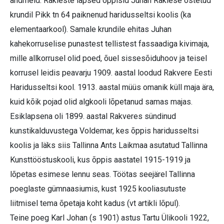
andmeid. Rakleste lapsed õppisid Juhan Raklese ostetud
krundil Pikk tn 64 paiknenud haridusseltsi koolis (ka
elementaarkool). Samale krundile ehitas Juhan
kahekorruselise punastest tellistest fassaadiga kivimaja,
mille allkorrusel olid poed, õuel sissesõiduhoov ja teisel
korrusel leidis peavarju 1909. aastal loodud Rakvere Eesti
Haridusseltsi kool. 1913. aastal müüs omanik küll maja ära,
kuid kõik pojad olid algkooli lõpetanud samas majas.
Esiklapsena oli 1899. aastal Rakveres sündinud
kunstikalduvustega Voldemar, kes õppis haridusseltsi
koolis ja läks siis Tallinna Ants Laikmaa asutatud Tallinna
Kunsttööstuskooli, kus õppis aastatel 1915-1919 ja
lõpetas esimese lennu seas. Töötas seejärel Tallinna
poeglaste gümnaasiumis, kust 1925 kooliasutuste
liitmisel tema õpetaja koht kadus (vt artikli lõpul).
Teine poeg Karl Johan (s 1901) astus Tartu Ülikooli 1922,