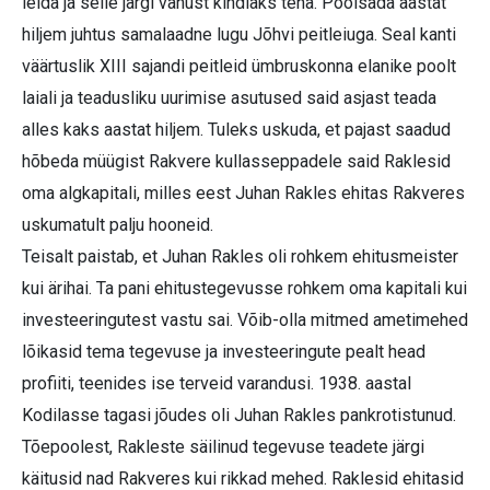
leida ja selle järgi vanust kindlaks teha. Poolsada aastat
hiljem juhtus samalaadne lugu Jõhvi peitleiuga. Seal kanti
väärtuslik XIII sajandi peitleid ümbruskonna elanike poolt
laiali ja teadusliku uurimise asutused said asjast teada
alles kaks aastat hiljem. Tuleks uskuda, et pajast saadud
hõbeda müügist Rakvere kullasseppadele said Raklesid
oma algkapitali, milles eest Juhan Rakles ehitas Rakveres
uskumatult palju hooneid.
Teisalt paistab, et Juhan Rakles oli rohkem ehitusmeister
kui ärihai. Ta pani ehitustegevusse rohkem oma kapitali kui
investeeringutest vastu sai. Võib-olla mitmed ametimehed
lõikasid tema tegevuse ja investeeringute pealt head
profiiti, teenides ise terveid varandusi. 1938. aastal
Kodilasse tagasi jõudes oli Juhan Rakles pankrotistunud.
Tõepoolest, Rakleste säilinud tegevuse teadete järgi
käitusid nad Rakveres kui rikkad mehed. Raklesid ehitasid