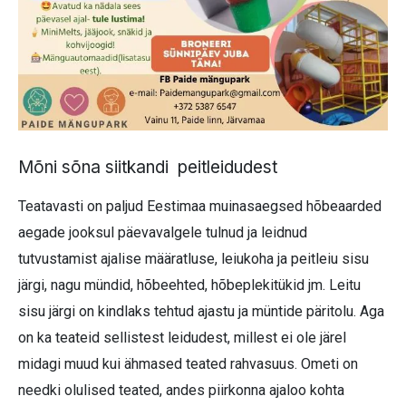
Mõni sõna siitkandi peitleidudest
Teatavasti on paljud Eestimaa muinasaegsed hõbeaarded
aegade jooksul päevavalgele tulnud ja leidnud
tutvustamist ajalise määratluse, leiukoha ja peitleiu sisu
järgi, nagu mündid, hõbeehted, hõbeplekitükid jm. Leitu
sisu järgi on kindlaks tehtud ajastu ja müntide päritolu. Aga
on ka teateid sellistest leidudest, millest ei ole järel
midagi muud kui ähmased teated rahvasuus. Ometi on
needki olulised teated, andes piirkonna ajaloo kohta