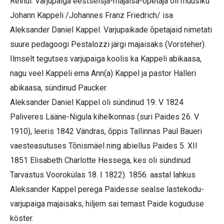
Reinul. Varjupaiga eestseisja-majaisa-õpetaja oli muusiku
Johann Kappeli /Johannes Franz Friedrich/ isa
Aleksander Daniel Kappel. Varjupaikade õpetajaid nimetati
suure pedagoogi Pestalozzi järgi majaisaks (Vorsteher).
Ilmselt tegutses varjupaiga koolis ka Kappeli abikaasa,
nagu veel Kappeli ema Ann(a) Kappel ja pastor Halleri
abikaasa, sündinud Paucker.
Aleksander Daniel Kappel oli sündinud 19. V 1824
Paliveres Lääne-Nigula kihelkonnas (suri Paides 26. V
1910), leeris 1842 Vändras, õppis Tallinnas Paul Baueri
vaesteasutuses Tõnismäel ning abiellus Paides 5. XII
1851 Elisabeth Charlotte Hessega, kes oli sündinud
Tarvastus Voorokülas 18. I 1822). 1856. aastal lahkus
Aleksander Kappel perega Paidesse sealse lastekodu-
varjupaiga majaisaks, hiljem sai temast Paide koguduse
köster.