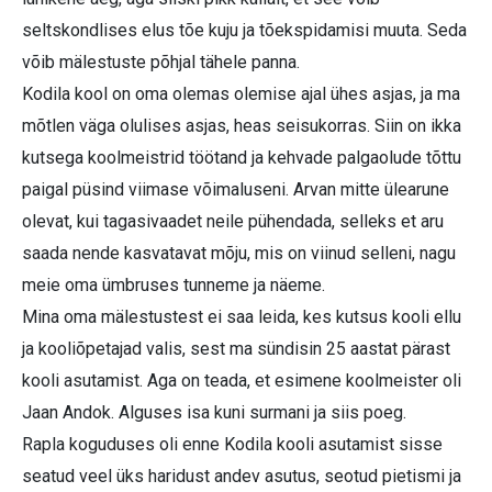
seltskondlises elus tõe kuju ja tõekspidamisi muuta. Seda
võib mälestuste põhjal tähele panna.
Kodila kool on oma olemas olemise ajal ühes asjas, ja ma
mõtlen väga olulises asjas, heas seisukorras. Siin on ikka
kutsega koolmeistrid töötand ja kehvade palgaolude tõttu
paigal püsind viimase võimaluseni. Arvan mitte ülearune
olevat, kui tagasivaadet neile pühendada, selleks et aru
saada nende kasvatavat mõju, mis on viinud selleni, nagu
meie oma ümbruses tunneme ja näeme.
Mina oma mälestustest ei saa leida, kes kutsus kooli ellu
ja kooliõpetajad valis, sest ma sündisin 25 aastat pärast
kooli asutamist. Aga on teada, et esimene koolmeister oli
Jaan Andok. Alguses isa kuni surmani ja siis poeg.
Rapla koguduses oli enne Kodila kooli asutamist sisse
seatud veel üks haridust andev asutus, seotud pietismi ja