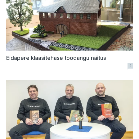
Eidapere klaasitehase toodangu näitus
1