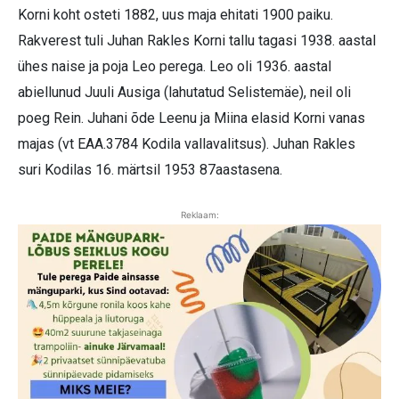
Korni koht osteti 1882, uus maja ehitati 1900 paiku.
Rakverest tuli Juhan Rakles Korni tallu tagasi 1938. aastal
ühes naise ja poja Leo perega. Leo oli 1936. aastal
abiellunud Juuli Ausiga (lahutatud Selistemäe), neil oli
poeg Rein. Juhani õde Leenu ja Miina elasid Korni vanas
majas (vt EAA.3784 Kodila vallavalitsus). Juhan Rakles
suri Kodilas 16. märtsil 1953 87aastasena.
Reklaam: