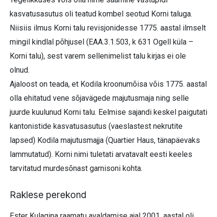
kasvatusasutus oli teatud kombel seotud Korni taluga.
Niisiis ilmus Korni talu revisjonidesse 1775. aastal ilmselt
mingil kindlal põhjusel (EAA.3.1.503, k 631 Ogell küla –
Korni talu), sest varem sellenimelist talu kirjas ei ole
olnud.
Ajaloost on teada, et Kodila kroonumõisa võis 1775. aastal
olla ehitatud vene sõjavägede majutusmaja ning selle
juurde kuulunud Korni talu. Eelmise sajandi keskel paigutati
kantonistide kasvatusasutus (vaeslastest nekrutite
lapsed) Kodila majutusmajja (Quartier Haus, tänapäevaks
lammutatud). Korni nimi tuletati arvatavalt eesti keeles
tarvitatud murdesõnast garnisoni kohta.
Raklese perekond
Ester Kulagina raamatu avaldamise ajal 2001. aastal oli