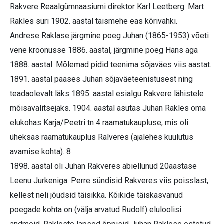
Rakvere Reaalgümnaasiumi direktor Karl Leetberg. Mart
Rakles suri 1902. aastal täismehe eas kõrivähki.
Andrese Raklase järgmine poeg Juhan (1865-1953) võeti
vene kroonusse 1886. aastal, järgmine poeg Hans aga
1888. aastal. Mõlemad pidid teenima sõjaväes viis aastat.
1891. aastal pääses Juhan sõjaväeteenistusest ning
teadaolevalt läks 1895. aastal esialgu Rakvere lähistele
mõisavalitsejaks. 1904. aastal asutas Juhan Rakles oma
elukohas Karja/Peetri tn 4 raamatukaupluse, mis oli
üheksas raamatukauplus Ralveres (ajalehes kuulutus
avamise kohta). 8
1898. aastal oli Juhan Rakveres abiellunud 20aastase
Leenu Jurkeniga. Perre sündisid Rakveres viis poisslast,
kellest neli jõudsid täisikka. Kõikide täiskasvanud
poegade kohta on (välja arvatud Rudolf) eluloolisi