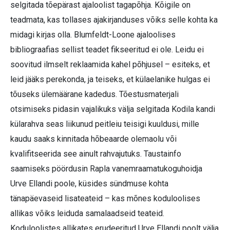
selgitada tõepärast ajaloolist tagapõhja. Kõigile on
teadmata, kas tollases ajakirjanduses võiks selle kohta ka
midagi kirjas olla. Blumfeldt-Loone ajaloolises
bibliograafias sellist teadet fikseeritud ei ole. Leidu ei
soovitud ilmselt reklaamida kahel põhjusel – esiteks, et
leid jääks perekonda, ja teiseks, et külaelanike hulgas ei
tõuseks ülemäärane kadedus. Tõestusmaterjali
otsimiseks pidasin vajalikuks välja selgitada Kodila kandi
külarahva seas liikunud peitleiu teisigi kuuldusi, mille
kaudu saaks kinnitada hõbeaarde olemaolu või
kvalifitseerida see ainult rahvajutuks. Taustainfo
saamiseks pöördusin Rapla vanemraamatukoguhoidja
Urve Ellandi poole, küsides sündmuse kohta
tänapäevaseid lisateateid – kas mõnes koduloolises
allikas võiks leiduda samalaadseid teateid.
Koduloolistes allikates erudeeritud Urve Ellandi poolt välja