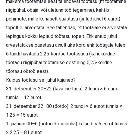
maksma töötamise eest täiendavat töötasu (nt töötamine
riigipühal, ööajal või ületunnitöö tegemine), kehtib
põhimõte, mille kohaselt baastasu (antud juhul 6 eurot)
topelt ei arvestata. See tähendab, et töötajale ei arvestata
lepingus kokku lepitud töötasu topelt. Ehk antud juhul
arvestatakse baastasu ainult üks kord ehk töötajale tuleb
6 tundi hüvitada 2,25-kordse töötasuga (kahekordne
töötasu riigipühal töötamise eest ning 0,25-kordne
töötasu öötöö eest).
Kuidas töötasu sel juhul kujuneb?
31. detsember 20–22 (tavaline tasu): 2 tundi × 6 eurot
tunnis = 12 eurot
31. detsember 22–00 (öötöö): 2 tundi × 6 eurot tunnis ×
1,25 = 15 eurot
1. jaanuar 00–6 (öötöö + riigipüha): 6 tundi × 6 eurot tunnis
× 2,25 = 81 eurot