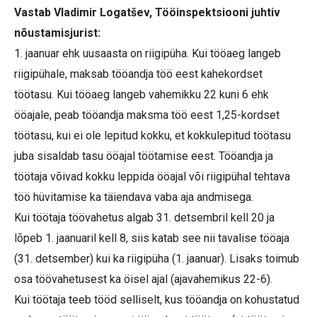
Vastab Vladimir Logatšev, Tööinspektsiooni juhtiv
nõustamisjurist:
1. jaanuar ehk uusaasta on riigipüha. Kui tööaeg langeb
riigipühale, maksab tööandja töö eest kahekordset
töötasu. Kui tööaeg langeb vahemikku 22 kuni 6 ehk
ööajale, peab tööandja maksma töö eest 1,25-kordset
töötasu, kui ei ole lepitud kokku, et kokkulepitud töötasu
juba sisaldab tasu ööajal töötamise eest. Tööandja ja
töötaja võivad kokku leppida ööajal või riigipühal tehtava
töö hüvitamise ka täiendava vaba aja andmisega.
Kui töötaja töövahetus algab 31. detsembril kell 20 ja
lõpeb 1. jaanuaril kell 8, siis katab see nii tavalise tööaja
(31. detsember) kui ka riigipüha (1. jaanuar). Lisaks toimub
osa töövahetusest ka öisel ajal (ajavahemikus 22-6).
Kui töötaja teeb tööd selliselt, kus tööandja on kohustatud