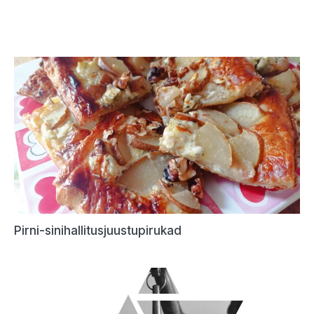
Pirni-sinihallitusjuustupirukad