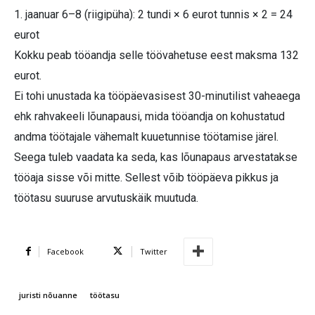
1. jaanuar 6–8 (riigipüha): 2 tundi × 6 eurot tunnis × 2 = 24
eurot
Kokku peab tööandja selle töövahetuse eest maksma 132
eurot.
Ei tohi unustada ka tööpäevasisest 30-minutilist vaheaega
ehk rahvakeeli lõunapausi, mida tööandja on kohustatud
andma töötajale vähemalt kuuetunnise töötamise järel.
Seega tuleb vaadata ka seda, kas lõunapaus arvestatakse
tööaja sisse või mitte. Sellest võib tööpäeva pikkus ja
töötasu suuruse arvutuskäik muutuda.
Facebook
Twitter
juristi nõuanne
töötasu