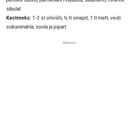
sibulat.
Kastmeks:
1-2 sl oliiviõli, ½ tl sinepit, 1 tl mett, veidi
sidrunimahla, soola ja pipart.
Reklaam: