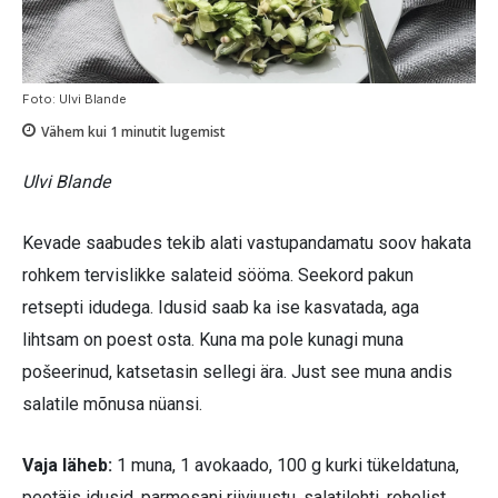
Foto: Ulvi Blande
Vähem kui 1
minutit lugemist
Ulvi Blande
Kevade saabudes tekib alati vastupandamatu soov hakata
rohkem tervislikke salateid sööma. Seekord pakun
retsepti idudega. Idusid saab ka ise kasvatada, aga
lihtsam on poest osta. Kuna ma pole kunagi muna
pošeerinud, katsetasin sellegi ära. Just see muna andis
salatile mõnusa nüansi.
Vaja läheb:
1 muna, 1 avokaado, 100 g kurki tükeldatuna,
peotäis idusid, parmesani riivjuustu, salatilehti, rohelist