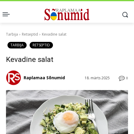
Tarbija
Retseptid
Kevadine salat
TARBIJA
RETSEPTID
Kevadine salat
Raplamaa Sõnumid
18. märts 2025
0