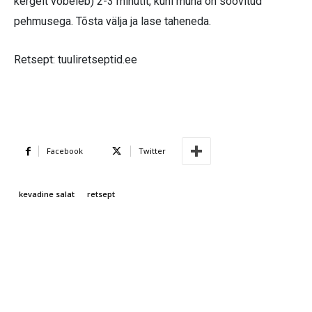
kergelt võbeleb) 2-3 minutit, kuni muna on soovitud
pehmusega. Tõsta välja ja lase taheneda.
Retsept: tuuliretseptid.ee
Facebook
Twitter
kevadine salat
retsept