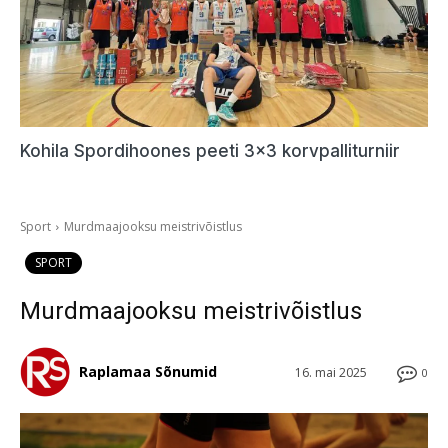
Kohila Spordihoones peeti 3×3 korvpalliturniir