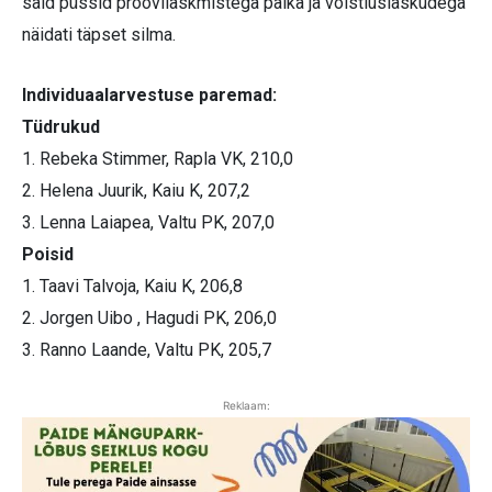
said püssid proovilaskmistega paika ja võistluslaskudega
näidati täpset silma.
Individuaalarvestuse paremad:
Tüdrukud
1. Rebeka Stimmer, Rapla VK, 210,0
2. Helena Juurik, Kaiu K, 207,2
3. Lenna Laiapea, Valtu PK, 207,0
Poisid
1. Taavi Talvoja, Kaiu K, 206,8
2. Jorgen Uibo , Hagudi PK, 206,0
3. Ranno Laande, Valtu PK, 205,7
Reklaam: