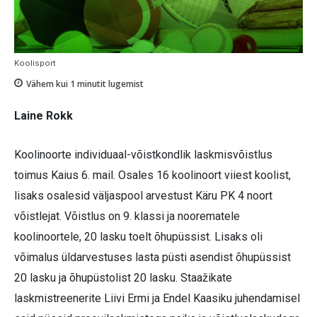
Koolisport
Vähem kui 1
minutit lugemist
Laine Rokk
Koolinoorte individuaal-võistkondlik laskmisvõistlus
toimus Kaius 6. mail. Osales 16 koolinoort viiest koolist,
lisaks osalesid väljaspool arvestust Käru PK 4 noort
võistlejat. Võistlus on 9. klassi ja noorematele
koolinoortele, 20 lasku toelt õhupüssist. Lisaks oli
võimalus üldarvestuses lasta püsti asendist õhupüssist
20 lasku ja õhupüstolist 20 lasku. Staažikate
laskmistreenerite Liivi Ermi ja Endel Kaasiku juhendamisel