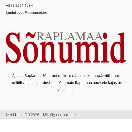
+372 5551 1084
kuulutused@sonumid.ee
Ajaleht Raplamaa Sõnumid on kord nädalas (kolmapäeviti) ilmuv
poliitiliselt ja majanduslikult sõltumatu Raplamaa uudiseid kajastav
väljaanne.
© Nädaline OÜ 2026 | Kõik õigused kaitstud