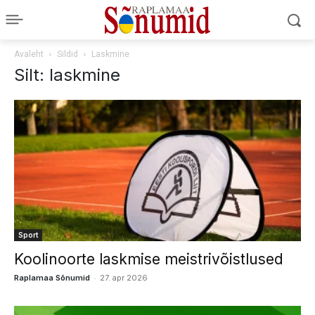
Avaleht
Sildid
Laskmine
Silt: laskmine
Sport
Koolinoorte laskmise meistrivõistlused
-
Raplamaa Sõnumid
27. apr 2026