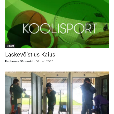
Sport
Laskevõistlus Kaius
-
Raplamaa Sõnumid
16. mai 2025