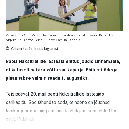
Vallavanem Gert Villard, Naksitrallide lasteaia direktor Marje Krusell ja
objektijuhi Kermo Lempu. Foto: Camilla Kännola
Vähem kui 1
minutit lugemist
Rapla Naksitrallide lasteaia ehitus jõudis sinnamaale,
et katuselt sai ära võtta sarikapärja. Ehitustöödega
plaanitakse valmis saada 1. augustiks.
Teisipäeval, 20. mail peeti Naksitrallide lasteaias
sarikapidu. See tähendab seda, et hoone on jõudnud
täiskõrgusesse ning sai tänada ehitajaid seni tehtud töö
eest. Pidulikul