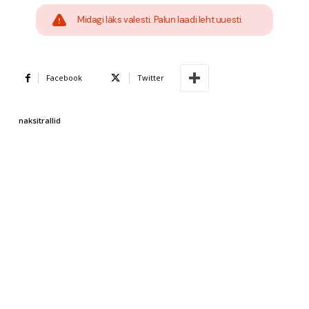
Midagi läks valesti. Palun laadi leht uuesti.
Facebook
Twitter
naksitrallid