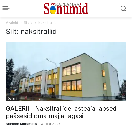
Avaleht
Sildid
Naksitrallid
Silt: naksitrallid
Galerii
GALERII | Naksitrallide lasteaia lapsed
pääsesid oma majja tagasi
-
Marleen Murumets
31. okt 2025