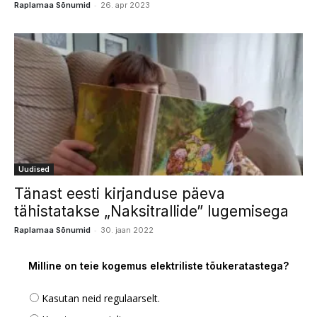
-
Raplamaa Sõnumid
26. apr 2023
Uudised
Tänast eesti kirjanduse päeva
tähistatakse „Naksitrallide” lugemisega
-
Raplamaa Sõnumid
30. jaan 2022
Milline on teie kogemus elektriliste tõukeratastega?
Kasutan neid regulaarselt.