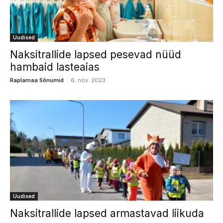
Uudised
Naksitrallide lapsed pesevad nüüd
hambaid lasteaias
-
Raplamaa Sõnumid
6. nov. 2023
Uudised
Naksitrallide lapsed armastavad liikuda