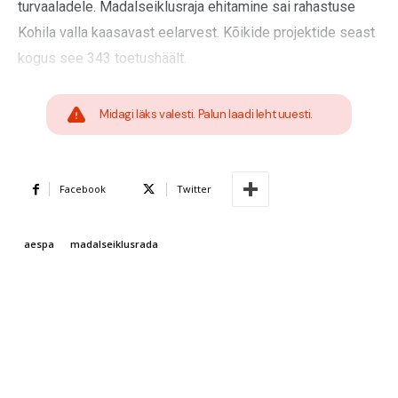
turvaaladele. Madalseiklusraja ehitamine sai rahastuse
Kohila valla kaasavast eelarvest. Kõikide projektide seast
kogus see 343 toetushäält.
Midagi läks valesti. Palun laadi leht uuesti.
Facebook
Twitter
aespa
madalseiklusrada