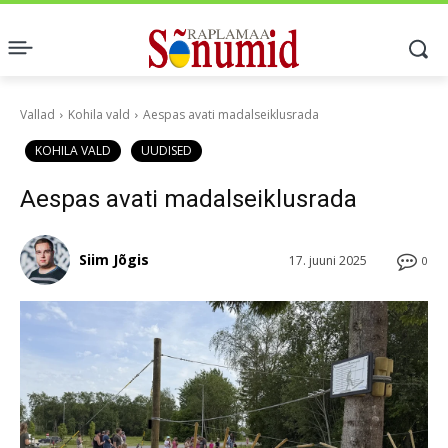
Vallad
Kohila vald
Aespas avati madalseiklusrada
KOHILA VALD
UUDISED
Aespas avati madalseiklusrada
Siim Jõgis
17. juuni 2025
0