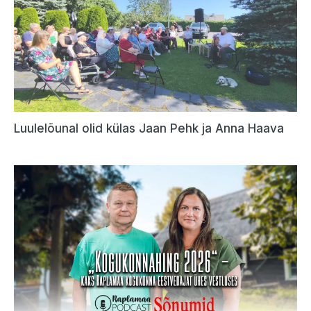
Luulelõunal olid külas Jaan Pehk ja Anna Haava