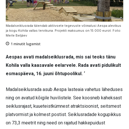
Madalseiklusrada täiendab aktiivsete tegevuste võimalusi Aespa alevikus
ja kogu Kohila vallas tervikuna. Projekti maksumus on 15 000 eurot. Foto:
Merle Beljäev
1
minutit lugemist
Aespas avati madalseiklusrada, mis sai teoks tänu
Kohila valla kaasavale eelarvele. Rada avati pidulikult
esmaspäeva, 16. juuni õhtupoolikul. ‘
Madalseiklusrada asub Aespa lasteaia vahetus läheduses
ning on avatud kõigile huvilistele. See koosneb kaheksast
seiklusrajast, kuueteistkümnest atraktsioonist, seitsmest
platvormist ja kolmest postist. Seiklusradade kogupikkus
on 73,3 meetrit ning need on rajatud hakkepuidust