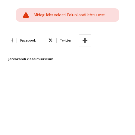
Midagi läks valesti. Palun laadi leht uuesti.
Facebook
Twitter
Järvakandi klaasimuuseum