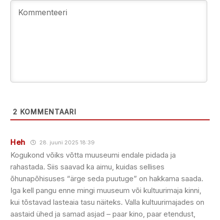
2
KOMMENTAARI
Heh
28. juuni 2025 18:39
Kogukond võiks võtta muuseumi endale pidada ja
rahastada. Siis saavad ka aimu, kuidas sellises
õhunapõhisuses “ärge seda puutuge” on hakkama saada.
Iga kell pangu enne mingi muuseum või kultuurimaja kinni,
kui tõstavad lasteaia tasu näiteks. Valla kultuurimajades on
aastaid ühed ja samad asjad – paar kino, paar etendust,