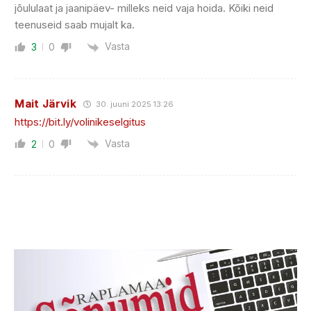
jõululaat ja jaanipäev- milleks neid vaja hoida. Kõiki neid
teenuseid saab mujalt ka.
Vasta
3
0
Mait Järvik
30. juuni 2025 13:26
https://bit.ly/volinikeselgitus
Vasta
2
0