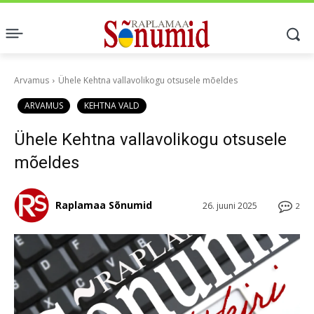
Arvamus
Ühele Kehtna vallavolikogu otsusele mõeldes
ARVAMUS
KEHTNA VALD
Ühele Kehtna vallavolikogu otsusele
mõeldes
Raplamaa Sõnumid
26. juuni 2025
2