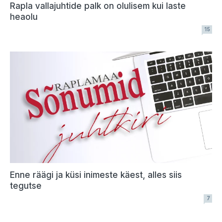
Rapla vallajuhtide palk on olulisem kui laste
heaolu
15
Enne räägi ja küsi inimeste käest, alles siis
tegutse
7