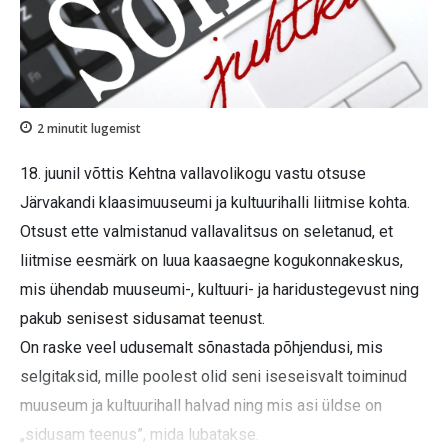
2
minutit lugemist
18. juunil võttis Kehtna vallavolikogu vastu otsuse
Järvakandi klaasimuuseumi ja kultuurihalli liitmise kohta.
Otsust ette valmistanud vallavalitsus on seletanud, et
liitmise eesmärk on luua kaasaegne kogukonnakeskus,
mis ühendab muuseumi-, kultuuri- ja haridustegevust ning
pakub senisest sidusamat teenust.
On raske veel udusemalt sõnastada põhjendusi, mis
selgitaksid, mille poolest olid seni iseseisvalt toiminud
muuseum ja kultuurihall halvad ning mis asi üldse on
„sidusam teenus”, mida lubatakse.