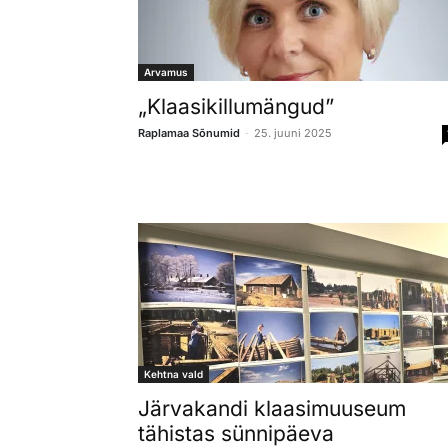
Arvamus
„Klaasikillumängud”
-
Raplamaa Sõnumid
25. juuni 2025
Kehtna vald
Järvakandi klaasimuuseum
tähistas sünnipäeva