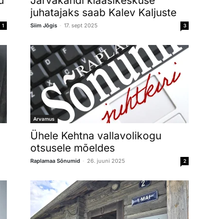
u
Järvakandi klaasikeskuse
juhatajaks saab Kalev Kaljuste
-
Siim Jõgis
17. sept 2025
1
3
Arvamus
Ühele Kehtna vallavolikogu
otsusele mõeldes
-
Raplamaa Sõnumid
26. juuni 2025
2