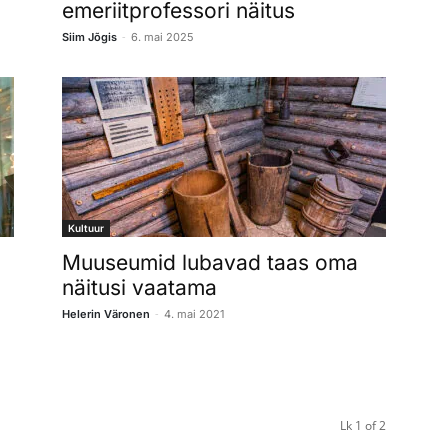
emeriitprofessori näitus
-
Siim Jõgis
6. mai 2025
Kultuur
Muuseumid lubavad taas oma
näitusi vaatama
-
Helerin Väronen
4. mai 2021
Lk 1 of 2