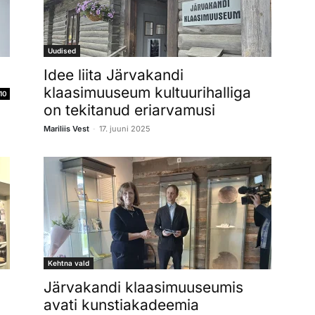
Uudised
Idee liita Järvakandi
klaasimuuseum kultuurihalliga
10
on tekitanud eriarvamusi
-
Mariliis Vest
17. juuni 2025
Kehtna vald
Järvakandi klaasimuuseumis
avati kunstiakadeemia