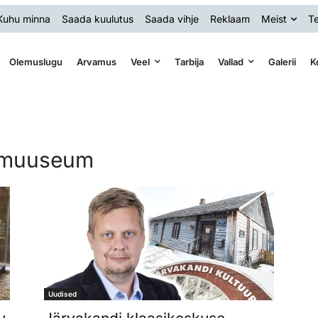
Kuhu minna
Saada kuulutus
Saada vihje
Reklaam
Meist
Te
Olemuslugu
Arvamus
Veel
Tarbija
Vallad
Galerii
K
simuuseum
Uudised