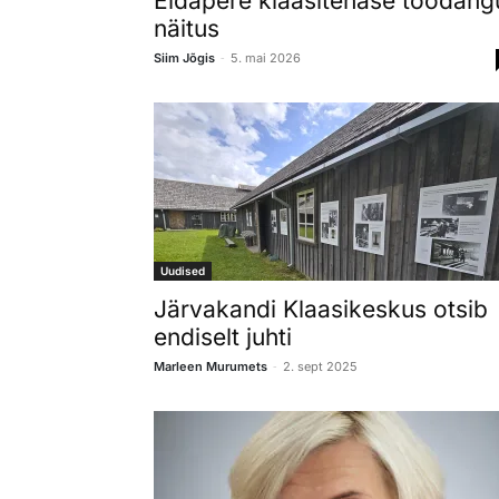
Eidapere klaasitehase toodang
näitus
-
Siim Jõgis
5. mai 2026
Uudised
Järvakandi Klaasikeskus otsib
endiselt juhti
-
Marleen Murumets
2. sept 2025