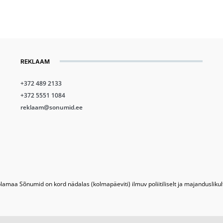
REKLAAM
+372 489 2133
+372 5551 1084
reklaam@sonumid.ee
lamaa Sõnumid on kord nädalas (kolmapäeviti) ilmuv poliitiliselt ja majandusliku