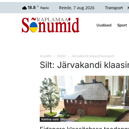
Reede, 7 aug 2026
18.8
C
Transport
Rapla
Uudised
Sport
Avaleht
Sildid
Järvakandi klaasimuuseum
Silt: Järvakandi klaa
Kehtna vald