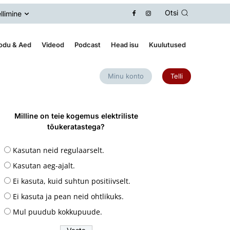
Otsi
llimine
odu & Aed
Videod
Podcast
Head isu
Kuulutused
Minu konto
Telli
Milline on teie kogemus elektriliste
tõukeratastega?
Kasutan neid regulaarselt.
Kasutan aeg-ajalt.
Ei kasuta, kuid suhtun positiivselt.
Ei kasuta ja pean neid ohtlikuks.
Mul puudub kokkupuude.