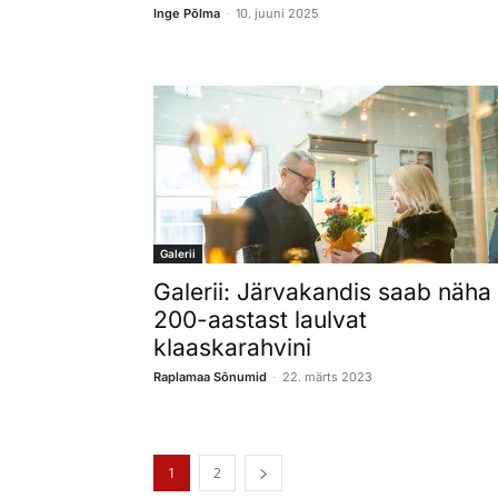
-
Inge Põlma
10. juuni 2025
Galerii
Galerii: Järvakandis saab näha
200-aastast laulvat
klaaskarahvini
-
Raplamaa Sõnumid
22. märts 2023
1
2