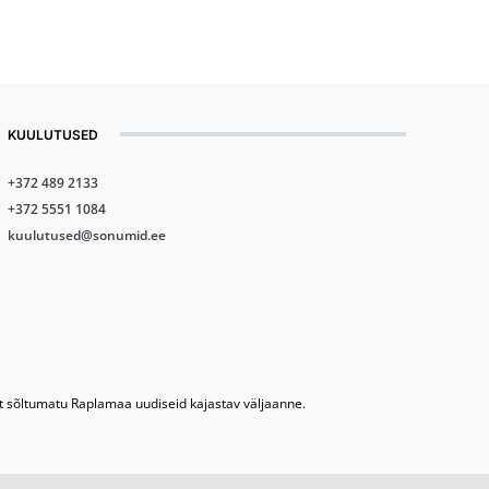
KUULUTUSED
+372 489 2133
+372 5551 1084
kuulutused@sonumid.ee
lt sõltumatu Raplamaa uudiseid kajastav väljaanne.