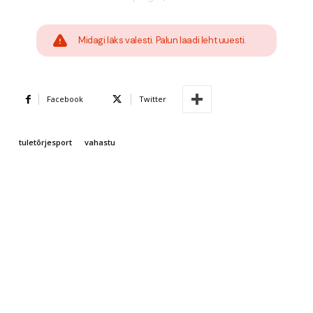
Midagi läks valesti. Palun laadi leht uuesti.
Facebook
Twitter
tuletõrjesport
vahastu