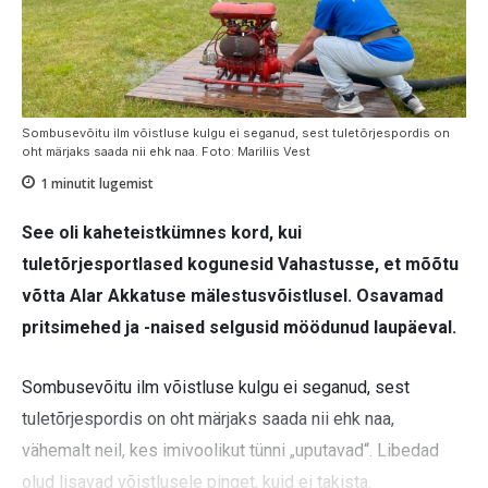
Sombusevõitu ilm võistluse kulgu ei seganud, sest tuletõrjespordis on
oht märjaks saada nii ehk naa. Foto: Mariliis Vest
1
minutit lugemist
See oli kaheteistkümnes kord, kui
tuletõrjesportlased kogunesid Vahastusse, et mõõtu
võtta Alar Akkatuse mälestusvõistlusel. Osavamad
pritsimehed ja -naised selgusid möödunud laupäeval.
Sombusevõitu ilm võistluse kulgu ei seganud, sest
tuletõrjespordis on oht märjaks saada nii ehk naa,
vähemalt neil, kes imivoolikut tünni „uputavad“. Libedad
olud lisavad võistlusele pinget, kuid ei takista.