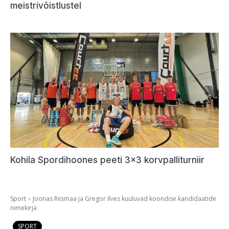
meistrivõistlustel
Kohila Spordihoones peeti 3×3 korvpalliturniir