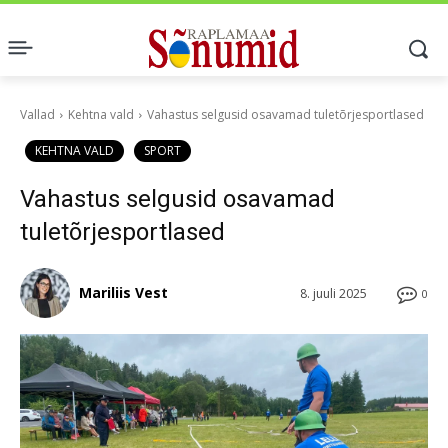
Vallad
Kehtna vald
Vahastus selgusid osavamad tuletõrjesportlased
KEHTNA VALD
SPORT
Vahastus selgusid osavamad
tuletõrjesportlased
Mariliis Vest
8. juuli 2025
0