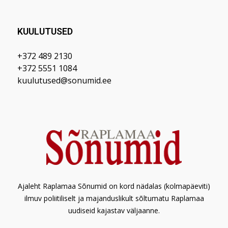
KUULUTUSED
+372 489 2130
+372 5551 1084
kuulutused@sonumid.ee
Ajaleht Raplamaa Sõnumid on kord nädalas (kolmapäeviti)
ilmuv poliitiliselt ja majanduslikult sõltumatu Raplamaa
uudiseid kajastav väljaanne.