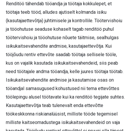
Renditöö tähendab tööandja ja töötaja kokkulepet, et
töötaja teeb tööd, alludes ajutiselt kolmanda isiku
(kasutajaettevõtja) juhtimisele ja kontrollile. Töötervishoiu
ja tööohutuse seaduse kohaselt tagab renditöö puhul
töötervishoiu ja tööohutuse nõuete täitmise, sealhulgas
isikukaitsevahendite andmise, kasutajaettevõtja. Kui
tööjõudu rentiv ettevõte saadab töötaja sellisele tööle,
kus on vajalik kasutada isikukaitsevahendeid, siis peab
need töötajale andma tööandja, kelle juures töötaja töötab.
Isikukaitsevahendite andmise ja kasutamise osas on
tööandjal samasugused kohustused nii tema ettevõttes
töölepingu alusel töötavate kui ka renditöö tegijate suhtes.
Kasutajaettevõtja teab tulenevalt enda ettevõtte
töökeskkonna riskianalüüsist, milliste tööde tegemisel
milliste kaitseomadustega isikukaitsevahendeid on vaja
kasutada. Tööjõudu rentival ettevõttel ei pruugi olla täpset