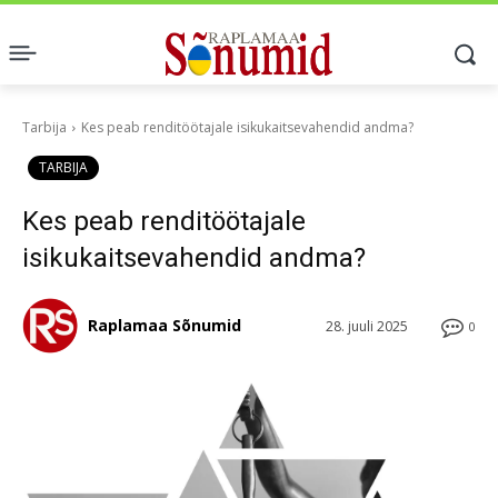
Tarbija
Kes peab renditöötajale isikukaitsevahendid andma?
TARBIJA
Kes peab renditöötajale
isikukaitsevahendid andma?
Raplamaa Sõnumid
28. juuli 2025
0