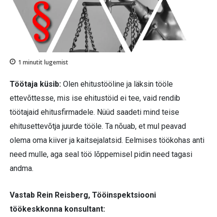
1
minutit lugemist
Töötaja küsib:
Olen ehitustööline ja läksin tööle
ettevõttesse, mis ise ehitustöid ei tee, vaid rendib
töötajaid ehitusfirmadele. Nüüd saadeti mind teise
ehitusettevõtja juurde tööle. Ta nõuab, et mul peavad
olema oma kiiver ja kaitsejalatsid. Eelmises töökohas anti
need mulle, aga seal töö lõppemisel pidin need tagasi
andma.
Vastab Rein Reisberg, Tööinspektsiooni
töökeskkonna konsultant: