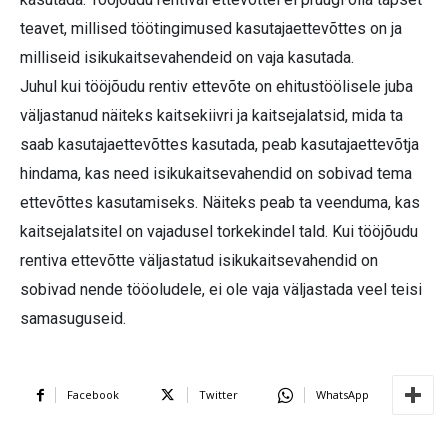
teavet, millised töötingimused kasutajaettevõttes on ja
milliseid isikukaitsevahendeid on vaja kasutada.
Juhul kui tööjõudu rentiv ettevõte on ehitustöölisele juba
väljastanud näiteks kaitsekiivri ja kaitsejalatsid, mida ta
saab kasutajaettevõttes kasutada, peab kasutajaettevõtja
hindama, kas need isikukaitsevahendid on sobivad tema
ettevõttes kasutamiseks. Näiteks peab ta veenduma, kas
kaitsejalatsitel on vajadusel torkekindel tald. Kui tööjõudu
rentiva ettevõtte väljastatud isikukaitsevahendid on
sobivad nende tööoludele, ei ole vaja väljastada veel teisi
samasuguseid.
Facebook
Twitter
WhatsApp