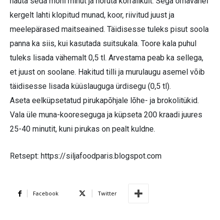
hauta seda mõni minut ja nõruta korralikult. Sega omavahel
kergelt lahti klopitud munad, koor, riivitud juust ja
meelepärased maitseained. Täidisesse tuleks pisut soola
panna ka siis, kui kasutada suitsukala. Toore kala puhul
tuleks lisada vähemalt 0,5 tl. Arvestama peab ka sellega,
et juust on soolane. Hakitud tilli ja murulaugu asemel võib
täidisesse lisada küüslauguga ürdisegu (0,5 tl).
Aseta eelküpsetatud pirukapõhjale lõhe- ja brokolitükid.
Vala üle muna-kooreseguga ja küpseta 200 kraadi juures
25-40 minutit, kuni pirukas on pealt kuldne.
Retsept: https://siljafoodparis.blogspot.com
Facebook
Twitter