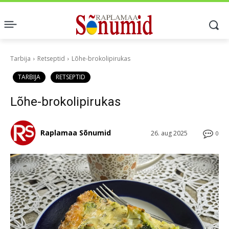
Tarbija
Retseptid
Lõhe-brokolipirukas
TARBIJA
RETSEPTID
Lõhe-brokolipirukas
Raplamaa Sõnumid
26. aug 2025
0