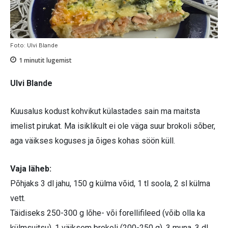
Foto: Ulvi Blande
1
minutit lugemist
Ulvi Blande
Kuusalus kodust kohvikut külas­tades sain ma maitsta
imelist pirukat. Ma isiklikult ei ole väga suur brokoli sõber,
aga väikses koguses ja õiges kohas söön küll.
Vaja läheb:
Põhjaks 3 dl jahu, 150 g külma võid, 1 tl soola, 2 sl külma
vett.
Täidiseks 250-300 g lõhe- või forellifileed (võib olla ka
külmsuitsu), 1 väiksem brokoli (200-250 g), 3 muna, 3 dl