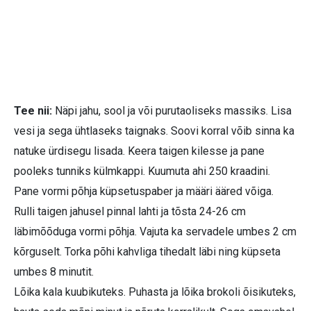
Tee nii:
Näpi jahu, sool ja või purutaoliseks massiks. Lisa
vesi ja sega ühtlaseks taignaks. Soovi korral võib sinna ka
natuke ürdisegu lisada. Keera taigen kilesse ja pane
pooleks tunniks külmkappi. Kuumuta ahi 250 kraadini.
Pane vormi põhja küpsetuspaber ja määri ääred võiga.
Rulli taigen jahusel pinnal lahti ja tõsta 24-26 cm
läbimõõduga vormi põhja. Vajuta ka servadele umbes 2 cm
kõrguselt. Torka põhi kahvliga tihedalt läbi ning küpseta
umbes 8 minutit.
Lõika kala kuubikuteks. Puhasta ja lõika brokoli õisikuteks,