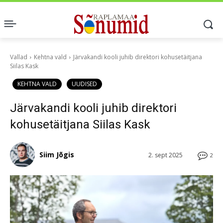
Vallad
Kehtna vald
Järvakandi kooli juhib direktori kohusetäitjana
Siilas Kask
KEHTNA VALD
UUDISED
Järvakandi kooli juhib direktori
kohusetäitjana Siilas Kask
Siim Jõgis
2. sept 2025
2