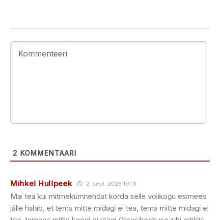
2
KOMMENTAARI
Mihkel Hullpeek
2. sept. 2025 19:13
Mai tea kui mitmekümnendat korda selle volikogu esimees
jälle halab, et tema mitte midagi ei tea, tema mitte midagi ei
tea, temaga mitte keegi ei räägi (klaasikeskuse juhi artiklis