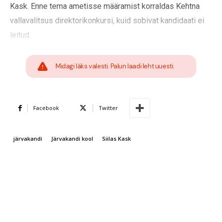
Kask. Enne tema ametisse määramist korraldas Kehtna
vallavalitsus direktorikonkursi, kuid sobivat kandidaati ei
leitud.
Midagi läks valesti. Palun laadi leht uuesti.
Facebook
Twitter
järvakandi
Järvakandi kool
Siilas Kask