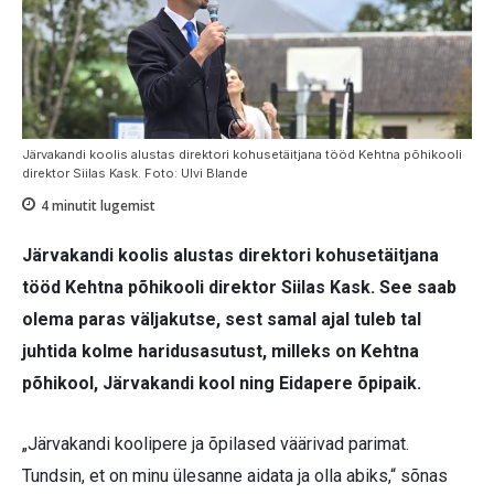
Järvakandi koolis alustas direktori kohusetäitjana tööd Kehtna põhikooli
direktor Siilas Kask. Foto: Ulvi Blande
4
minutit lugemist
Järvakandi koolis alustas direktori kohusetäitjana
tööd Kehtna põhikooli direktor Siilas Kask. See saab
olema paras väljakutse, sest samal ajal tuleb tal
juhtida kolme haridusasutust, milleks on Kehtna
põhikool, Järvakandi kool ning Eidapere õpipaik.
„Järvakandi koolipere ja õpilased väärivad parimat.
Tundsin, et on minu ülesanne aidata ja olla abiks,“ sõnas