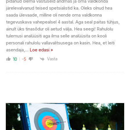
pidanud olema vastuseid andmas ja oma valdkonda
järelevalvanud teised spetsialistid ka. Oleks olnud hea
saada ülevaade, milline oli nende oma valdkonna
tegevuskava vahepealsel 4 aastal. Aga seal paitas tühjus,
ainult üks tinasõdur oli aetud välja. Hea seegi! Rahulolu
tulemusi analüüsiti aga ilma selle analüüsita on kooli
personali rahulolu vallavalitsusega on kasin. Hea, et leiti
asendaja,
…
Loe edasi »
Vasta
10
-5