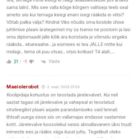
sama lalin). Mis see valla kõige kõrgem valitseja teeb seal
ametis siis kui temaga keegi enam isegi rääkida ei viitsi?
Võtab palka välja? Kindral Viks nõudis oma koolide ühise
juhtimise plaani ärategemist my za tsenoi ne postoim ja lasi
oma diplomaadil jälle kõik ära koristada ja võimatu sirgeks
rääkida.. ebareaalne.. ja esimees ei tea JÄLLE mitte kui
midagi.. tema oli puu otsas.. otsis kotkast T4 alalt….
Vasta
21
-1
Maeiolerobot
2. sept. 2025 21:00
Koolipidaja kohustus on teostada järelevalvet. Kui neli
aastat tagasi oli järelevalve ja vahepeal ei teostatud
strateegilist plaani asjade parandamiseks vaid lennati
lihtsalt uuega sisse siis on vallamajas endasse vaatamise
koht. Järelevalve koosolekul seisis abivallavanem üksi truult
inimeste ees ja rääkis väga ilusat juttu. Tegelikult oleks