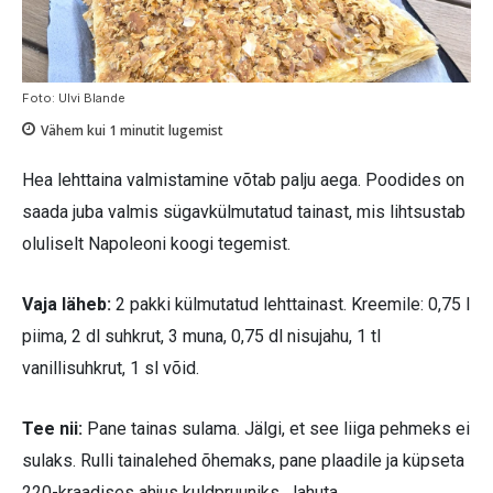
Foto: Ulvi Blande
Vähem kui 1
minutit lugemist
Hea lehttaina valmistamine võtab palju aega. Poodides on
saada juba valmis sügavkülmutatud tainast, mis lihtsustab
oluliselt Napoleoni koogi tegemist.
Vaja läheb:
2 pakki külmutatud lehttainast. Kreemile: 0,75 l
piima, 2 dl suhkrut, 3 muna, 0,75 dl nisujahu, 1 tl
vanillisuhkrut, 1 sl võid.
Tee nii:
Pane tainas sulama. Jälgi, et see liiga pehmeks ei
sulaks. Rulli tainalehed õhemaks, pane plaadile ja küpseta
220-kraadises ahjus kuldpruuniks. Jahuta.