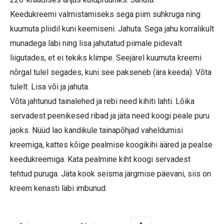
Keedukreemi valmistamiseks sega piim suhkruga ning
kuumuta pliidil kuni keemiseni. Jahuta. Sega jahu korralikult
munadega läbi ning lisa jahutatud piimale pidevalt
liigutades, et ei tekiks klimpe. Seejärel kuumuta kreemi
nõrgal tulel segades, kuni see pakseneb (ära keeda). Võta
tulelt. Lisa või ja jahuta.
Võta jahtunud tainalehed ja rebi need kihiti lahti. Lõika
servadest peenikesed ribad ja jäta need koogi peale puru
jaoks. Nüüd lao kandikule tainapõhjad vaheldumisi
kreemiga, kattes kõige pealmise koogikihi ääred ja pealse
keedukreemiga. Kata pealmine kiht koogi servadest
tehtud puruga. Jäta kook seisma järgmise päevani, siis on
kreem kenasti läbi imbunud.