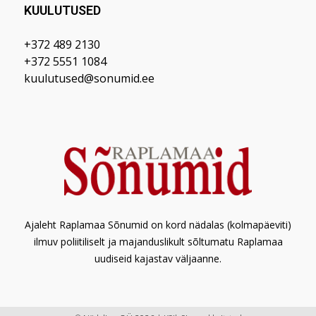
KUULUTUSED
+372 489 2130
+372 5551 1084
kuulutused@sonumid.ee
Ajaleht Raplamaa Sõnumid on kord nädalas (kolmapäeviti)
ilmuv poliitiliselt ja majanduslikult sõltumatu Raplamaa
uudiseid kajastav väljaanne.