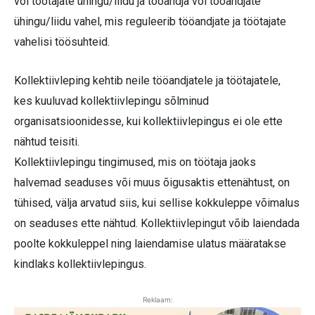
või töötajate ühingu/liidu ja tööandja või tööandjate
ühingu/liidu vahel, mis reguleerib tööandjate ja töötajate
vahelisi töösuhteid.
Kollektiivleping kehtib neile tööandjatele ja töötajatele,
kes kuuluvad kollektiivlepingu sõlminud
organisatsioonidesse, kui kollektiivlepingus ei ole ette
nähtud teisiti.
Kollektiivlepingu tingimused, mis on töötaja jaoks
halvemad seaduses või muus õigusaktis ettenähtust, on
tühised, välja arvatud siis, kui sellise kokkuleppe võimalus
on seaduses ette nähtud. Kollektiivlepingut võib laiendada
poolte kokkuleppel ning laiendamise ulatus määratakse
kindlaks kollektiivlepingus.
Reklaam: