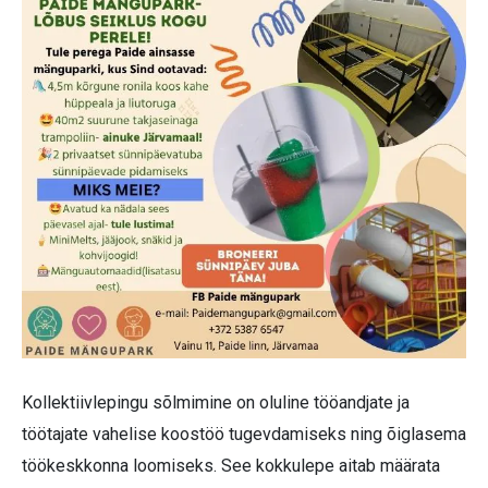
Kollektiivlepingu sõlmimine on oluline tööandjate ja
töötajate vahelise koostöö tugevdamiseks ning õiglasema
töökeskkonna loomiseks. See kokkulepe aitab määrata