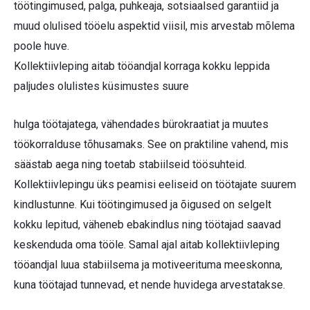
töötingimused, palga, puhkeaja, sotsiaalsed garantiid ja
muud olulised tööelu aspektid viisil, mis arvestab mõlema
poole huve.
Kollektiivleping aitab tööandjal korraga kokku leppida
paljudes olulistes küsimustes suure
hulga töötajatega, vähendades bürokraatiat ja muutes
töökorralduse tõhusamaks. See on praktiline vahend, mis
säästab aega ning toetab stabiilseid töösuhteid.
Kollektiivlepingu üks peamisi eeliseid on töötajate suurem
kindlustunne. Kui töötingimused ja õigused on selgelt
kokku lepitud, väheneb ebakindlus ning töötajad saavad
keskenduda oma tööle. Samal ajal aitab kollektiivleping
tööandjal luua stabiilsema ja motiveerituma meeskonna,
kuna töötajad tunnevad, et nende huvidega arvestatakse.