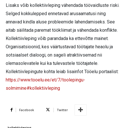
Lisaks võib kollektiivleping vähendada töövaidluste riski.
Selged kokkulepped ennetavad arusaamatusi ning
annavad kindla aluse probleemide lahendamiseks. See
aitab säilitada paremat töökliimat ja vähendada konflikte.
Kollektiivleping võib parandada ka ettevõtte mainet.
Organisatsioonid, kes väärtustavad töötajate heaolu ja
sotsiaalset dialoogi, on sageli atraktiivsemad nii
olemasolevatele kui ka tulevastele töötajatele.
Kollektiivlepingute kohta leiab lisainfot Tööelu portaalist:
https://www.tooelu.ee/et/7/toolepingu-
solmimine#kollektiivleping
Facebook
Twitter
kollektiivleping