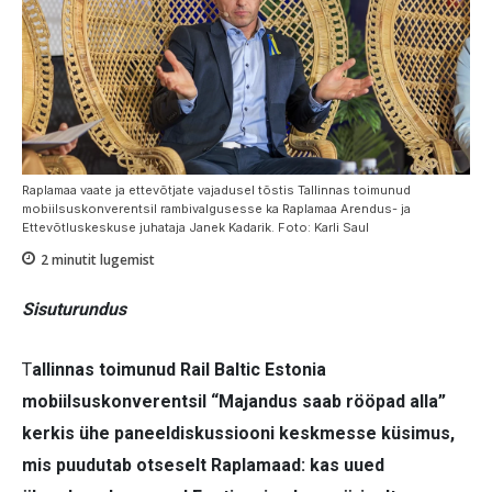
Raplamaa vaate ja ettevõtjate vajadusel tõstis Tallinnas toimunud
mobiilsuskonverentsil rambivalgusesse ka Raplamaa Arendus- ja
Ettevõtluskeskuse juhataja Janek Kadarik. Foto: Karli Saul
2
minutit lugemist
Sisuturundus
T
allinnas toimunud Rail Baltic Estonia
mobiilsuskonverentsil “Majandus saab rööpad alla”
kerkis ühe paneeldiskussiooni keskmesse küsimus,
mis puudutab otseselt Raplamaad: kas uued