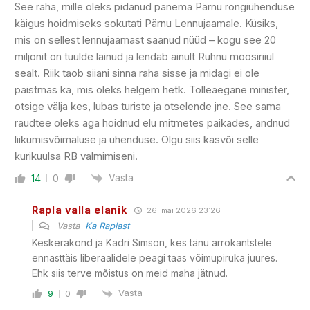
See raha, mille oleks pidanud panema Pärnu rongiühenduse
käigus hoidmiseks sokutati Pärnu Lennujaamale. Küsiks,
mis on sellest lennujaamast saanud nüüd – kogu see 20
miljonit on tuulde läinud ja lendab ainult Ruhnu moosiriiul
sealt. Riik taob siiani sinna raha sisse ja midagi ei ole
paistmas ka, mis oleks helgem hetk. Tolleaegane minister,
otsige välja kes, lubas turiste ja otselende jne. See sama
raudtee oleks aga hoidnud elu mitmetes paikades, andnud
liikumisvõimaluse ja ühenduse. Olgu siis kasvõi selle
kurikuulsa RB valmimiseni.
Vasta
14
0
Rapla valla elanik
26. mai 2026 23:26
Vasta
Ka Raplast
Keskerakond ja Kadri Simson, kes tänu arrokantstele
ennasttäis liberaalidele peagi taas võimupiruka juures.
Ehk siis terve mõistus on meid maha jätnud.
Vasta
9
0