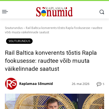
Sisuturundus
Rail Baltica konverents tõstis Rapla fookusesse: raudtee
võib muuta väikelinnade saatust
SISUTURUNDUS
Rail Baltica konverents tõstis Rapla
fookusesse: raudtee võib muuta
väikelinnade saatust
Raplamaa Sõnumid
26. mai 2026
5