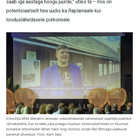
saab iga aastaga hoogu juurde,” ütles ta – mis on
potentsiaalselt hea uudis ka Raplamaale kui
looduslähedasele piirkonnale.
Ettevõtja Mikk Merekivi lennutas videoettekande vahendusel saalitäie publikut
Järvakandile, kus ta näeb juba praegu muutusi: kinnisvarahinnad on tõusnud,
kohalikel ettevõtjatel läheb hästi ning tööstus ootab Rail Blticaga saabuvat
paremat ühendust. Foto: Karli Saul