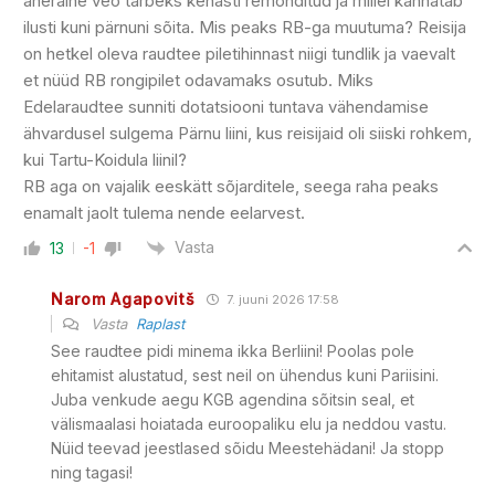
aheraine veo tarbeks kenasti remonditud ja millel kannatab
ilusti kuni pärnuni sõita. Mis peaks RB-ga muutuma? Reisija
on hetkel oleva raudtee piletihinnast niigi tundlik ja vaevalt
et nüüd RB rongipilet odavamaks osutub. Miks
Edelaraudtee sunniti dotatsiooni tuntava vähendamise
ähvardusel sulgema Pärnu liini, kus reisijaid oli siiski rohkem,
kui Tartu-Koidula liinil?
RB aga on vajalik eeskätt sõjarditele, seega raha peaks
enamalt jaolt tulema nende eelarvest.
Vasta
13
-1
Narom Agapovitš
7. juuni 2026 17:58
Vasta
Raplast
See raudtee pidi minema ikka Berliini! Poolas pole
ehitamist alustatud, sest neil on ühendus kuni Pariisini.
Juba venkude aegu KGB agendina sõitsin seal, et
välismaalasi hoiatada euroopaliku elu ja neddou vastu.
Nüid teevad jeestlased sõidu Meestehädani! Ja stopp
ning tagasi!