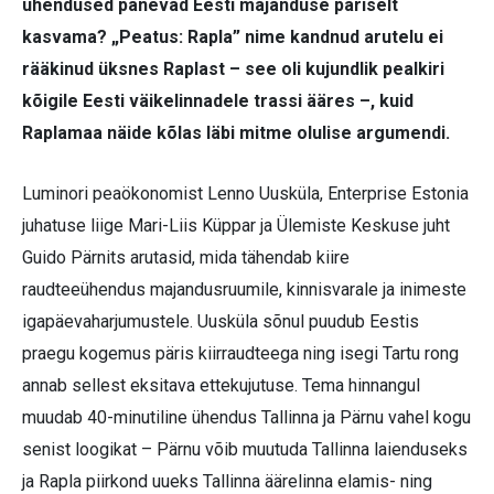
ühendused panevad Eesti majanduse päriselt
kasvama? „Peatus: Rapla” nime kandnud arutelu ei
rääkinud üksnes Raplast – see oli kujundlik pealkiri
kõigile Eesti väikelinnadele trassi ääres –, kuid
Raplamaa näide kõlas läbi mitme olulise argumendi.
Luminori peaökonomist Lenno Uusküla, Enterprise Estonia
juhatuse liige Mari-Liis Küppar ja Ülemiste Keskuse juht
Guido Pärnits arutasid, mida tähendab kiire
raudteeühendus majandusruumile, kinnisvarale ja inimeste
igapäevaharjumustele. Uusküla sõnul puudub Eestis
praegu kogemus päris kiirraudteega ning isegi Tartu rong
annab sellest eksitava ettekujutuse. Tema hinnangul
muudab 40-minutiline ühendus Tallinna ja Pärnu vahel kogu
senist loogikat – Pärnu võib muutuda Tallinna laienduseks
ja Rapla piirkond uueks Tallinna äärelinna elamis- ning