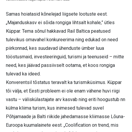
Samas hoiatasid kõnelejad liigsete lootuste eest.
„Majanduskasv ei sõida rongiga lihtsalt kohale,” ütles
Küppar. Tema sõnul hakkavad Rail Baltica peatused
tulevikus omavahel konkureerima ning edukad on need
piirkonnad, kes suudavad ühenduste ümber luua
tööstusmaid, investeeringuid, turismi ja teenuseid – mitte
need, kes jäävad passiivselt ootama, et koos rongiga
tulevad ka ideed.
Konverentsil tõstatus teravalt ka turismiküsimus. Küppar
tõi välja, et Eesti probleem ei ole enam vähene huvi riigi
vastu – väliskülastajate arv kasvab ning eriti hoogustub nn
külma kliima turism, kus inimesed tulevad suvel
Põhjamaade ja Balti riikide jahedamasse kliimasse Lõuna-
Euroopa kuumalainete eest. „Coolification on trend, mis