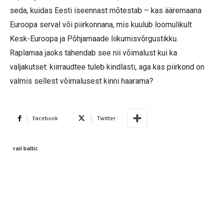
seda, kuidas Eesti iseennast mõtestab – kas ääremaana
Euroopa serval või piirkonnana, mis kuulub loomulikult
Kesk-Euroopa ja Põhjamaade liikumisvõrgustikku.
Raplamaa jaoks tähendab see nii võimalust kui ka
väljakutset: kiirraudtee tuleb kindlasti, aga kas piirkond on
valmis sellest võimalusest kinni haarama?
Facebook
Twitter
rail baltic