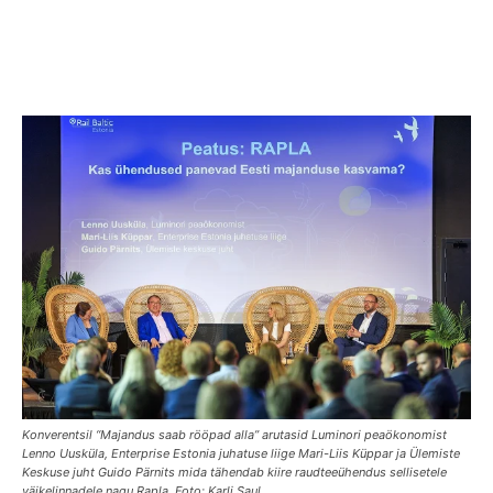
Konverentsil “Majandus saab rööpad alla” arutasid Luminori peaökonomist
Lenno Uusküla, Enterprise Estonia juhatuse liige Mari-Liis Küppar ja Ülemiste
Keskuse juht Guido Pärnits mida tähendab kiire raudteeühendus sellisetele
väikelinnadele nagu Rapla. Foto: Karli Saul