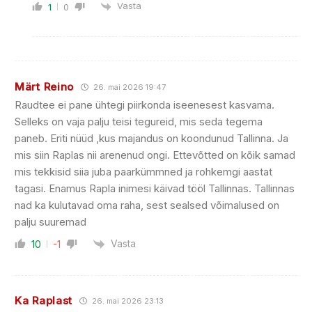
Vasta
1
0
Märt Reino
26. mai 2026 19:47
Raudtee ei pane ühtegi piirkonda iseenesest kasvama.
Selleks on vaja palju teisi tegureid, mis seda tegema
paneb. Eriti nüüd ,kus majandus on koondunud Tallinna. Ja
mis siin Raplas nii arenenud ongi. Ettevõtted on kõik samad
mis tekkisid siia juba paarkümmned ja rohkemgi aastat
tagasi. Enamus Rapla inimesi käivad tööl Tallinnas. Tallinnas
nad ka kulutavad oma raha, sest sealsed võimalused on
palju suuremad
Vasta
10
-1
Ka Raplast
26. mai 2026 23:13