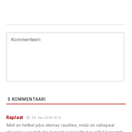
5
KOMMENTAARI
Raplast
26. mai 2026 18:12
Meil on hetkel juba olemas raudtee, mida on vahepeal