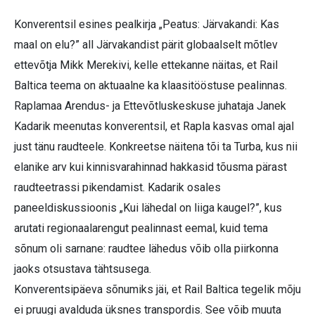
Konverentsil esines pealkirja „Peatus: Järvakandi: Kas
maal on elu?” all Järvakandist pärit globaalselt mõtlev
ettevõtja Mikk Merekivi, kelle ettekanne näitas, et Rail
Baltica teema on aktuaalne ka klaasitööstuse pealinnas.
Raplamaa Arendus- ja Ettevõtluskeskuse juhataja Janek
Kadarik meenutas konverentsil, et Rapla kasvas omal ajal
just tänu raudteele. Konkreetse näitena tõi ta Turba, kus nii
elanike arv kui kinnisvarahinnad hakkasid tõusma pärast
raudteetrassi pikendamist. Kadarik osales
paneeldiskussioonis „Kui lähedal on liiga kaugel?”, kus
arutati regionaalarengut pealinnast eemal, kuid tema
sõnum oli sarnane: raudtee lähedus võib olla piirkonna
jaoks otsustava tähtsusega.
Konverentsipäeva sõnumiks jäi, et Rail Baltica tegelik mõju
ei pruugi avalduda üksnes transpordis. See võib muuta