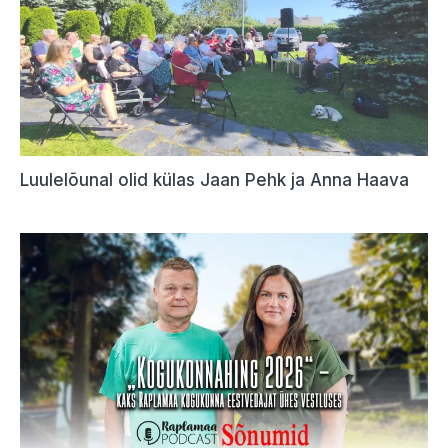
Luulelõunal olid külas Jaan Pehk ja Anna Haava