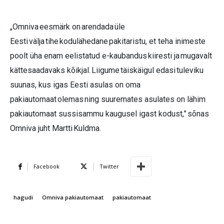
„Omniva eesmärk on arendada üle
Eesti välja tihe kodulähedane pakitaristu, et teha inimeste
poolt üha enam eelistatud e-kaubandus kiiresti ja mugavalt
kättesaadavaks kõikjal. Liigume täiskäigul edasi tuleviku
suunas, kus igas Eesti asulas on oma
pakiautomaat olemas ning suuremates asulates on lähim
pakiautomaat sussisammu kaugusel igast kodust,” sõnas
Omniva juht Martti Kuldma.
Facebook
Twitter
hagudi
Omniva pakiautomaat
pakiautomaat