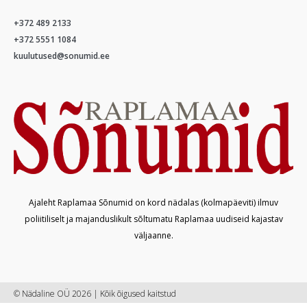
+372 489 2133
+372 5551 1084
kuulutused@sonumid.ee
Ajaleht Raplamaa Sõnumid on kord nädalas (kolmapäeviti) ilmuv
poliitiliselt ja majanduslikult sõltumatu Raplamaa uudiseid kajastav
väljaanne.
© Nädaline OÜ 2026 | Kõik õigused kaitstud