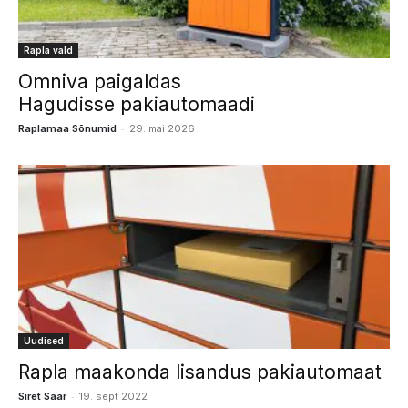
Rapla vald
Omniva paigaldas
Hagudisse pakiautomaadi
-
Raplamaa Sõnumid
29. mai 2026
Uudised
Rapla maakonda lisandus pakiautomaat
-
Siret Saar
19. sept 2022