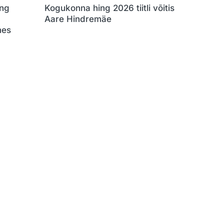
ng
Kogukonna hing 2026 tiitli võitis
Aare Hindremäe
hes