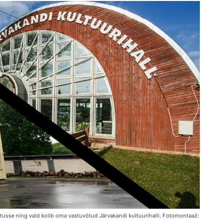
tusse ning vald kolib oma vastuvõtud Järvakandi kultuurihalli. Fotomontaaž: