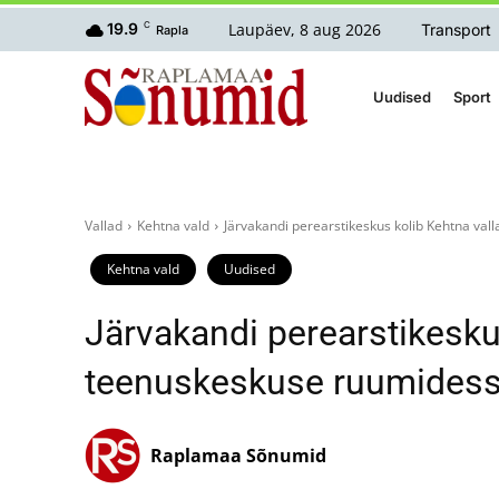
Laupäev, 8 aug 2026
19.9
C
Transport
Rapla
Uudised
Sport
Vallad
Kehtna vald
Järvakandi perearstikeskus kolib Kehtna va
Kehtna vald
Uudised
Järvakandi perearstikesku
teenuskeskuse ruumides
Raplamaa Sõnumid