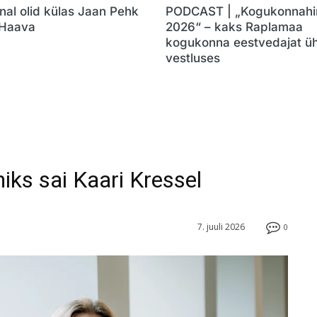
nal olid külas Jaan Pehk
PODCAST | „Kogukonnahi
 Haava
2026“ – kaks Raplamaa
kogukonna eestvedajat ü
vestluses