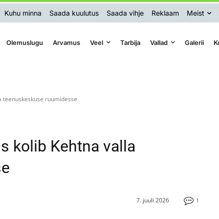
Kuhu minna
Saada kuulutus
Saada vihje
Reklaam
Meist
Olemuslugu
Arvamus
Veel
Tarbija
Vallad
Galerii
K
lla teenuskeskuse ruumidesse
s kolib Kehtna valla
se
7. juuli 2026
1