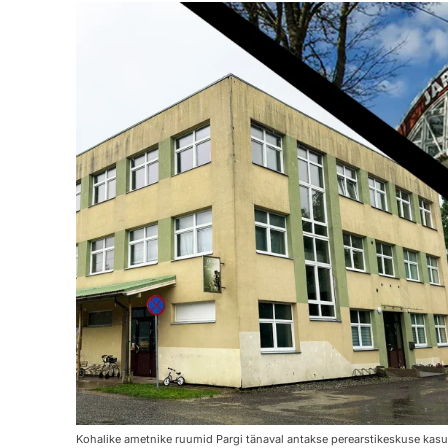
Kohalike ametnike ruumid Pargi tänaval antakse perearstikeskuse kasu