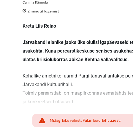
Camilla Kännola
2
minutit lugemist
Kreta Liis Reino
Järvakandi elanike jaoks üks olulisi igapäevaseid 
asukohta. Kuna perearstikeskuse senises asukohas 
ulatas kriisiolukorras abikäe Kehtna vallavalitsus.
Kohalike ametnike ruumid Pargi tänaval antakse per
Järvakandi kultuurihalli.
Toimiv perearstiabi on maapiirkonnas esmatähtis tee
ja konkreetseid otsuseid.
Midagi läks valesti. Palun laadi leht uuesti.