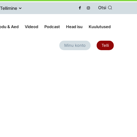
Otsi
Tellimine
odu & Aed
Videod
Podcast
Head isu
Kuulutused
Minu konto
Telli