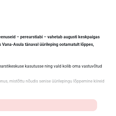
teenuseid – perearstiabi – vahetab augusti keskpaigas
Vana-Asula tänaval üürileping ootamatult lõppes,
earstikeskuse kasutusse ning vald kolib oma vastuvõtud
nus, mistõttu nõudis senise üürilepingu lõppemine kiireid