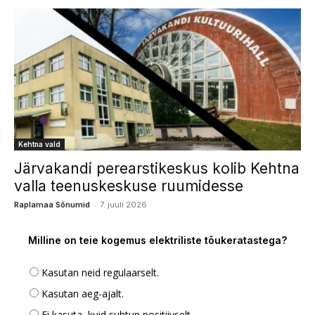
Kehtna vald
Järvakandi perearstikeskus kolib Kehtna
valla teenuskeskuse ruumidesse
-
Raplamaa Sõnumid
7. juuli 2026
Milline on teie kogemus elektriliste tõukeratastega?
Kasutan neid regulaarselt.
Kasutan aeg-ajalt.
Ei kasuta, kuid suhtun positiivselt.