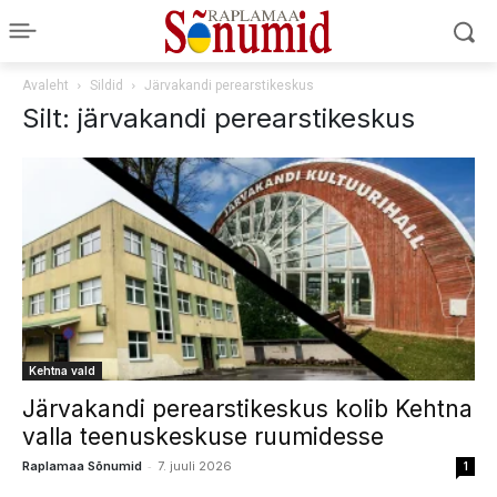
Avaleht
Sildid
Järvakandi perearstikeskus
Silt: järvakandi perearstikeskus
Kehtna vald
Järvakandi perearstikeskus kolib Kehtna
valla teenuskeskuse ruumidesse
-
Raplamaa Sõnumid
7. juuli 2026
1