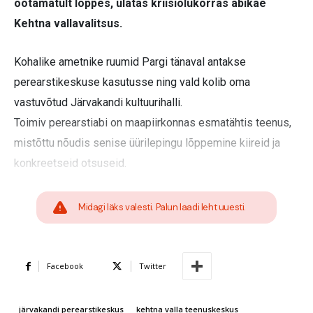
ootamatult lõppes, ulatas kriisiolukorras abikäe
Kehtna vallavalitsus.
Kohalike ametnike ruumid Pargi tänaval antakse
perearstikeskuse kasutusse ning vald kolib oma
vastuvõtud Järvakandi kultuurihalli.
Toimiv perearstiabi on maapiirkonnas esmatähtis teenus,
mistõttu nõudis senise üürilepingu lõppemine kiireid ja
konkreetseid otsuseid.
Midagi läks valesti. Palun laadi leht uuesti.
Facebook
Twitter
järvakandi perearstikeskus
kehtna valla teenuskeskus