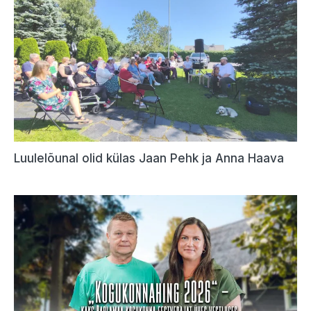
Luulelõunal olid külas Jaan Pehk ja Anna Haava