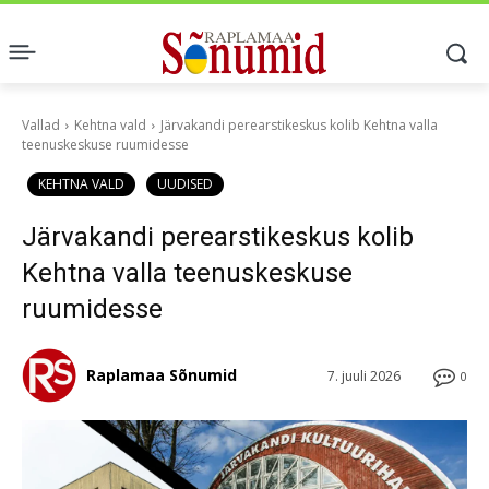
Vallad
Kehtna vald
Järvakandi perearstikeskus kolib Kehtna valla
teenuskeskuse ruumidesse
KEHTNA VALD
UUDISED
Järvakandi perearstikeskus kolib
Kehtna valla teenuskeskuse
ruumidesse
Raplamaa Sõnumid
7. juuli 2026
0