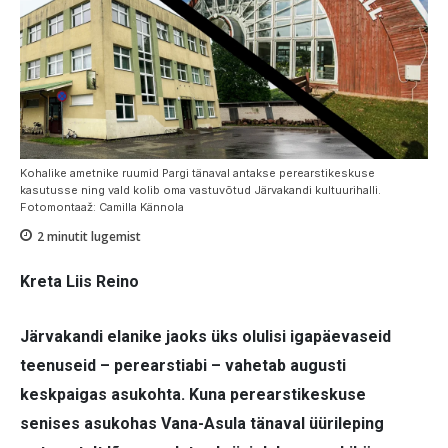
Kohalike ametnike ruumid Pargi tänaval antakse perearstikeskuse
kasutusse ning vald kolib oma vastuvõtud Järvakandi kultuurihalli.
Fotomontaaž: Camilla Kännola
2
minutit lugemist
Kreta Liis Reino
Järvakandi elanike jaoks üks olulisi igapäevaseid
teenuseid – perearstiabi – vahetab augusti
keskpaigas asukohta. Kuna perearstikeskuse
senises asukohas Vana-Asula tänaval üürileping