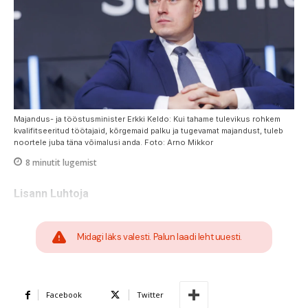
Majandus- ja tööstusminister Erkki Keldo: Kui tahame tulevikus rohkem
kvalifitseeritud töötajaid, kõrgemaid palku ja tugevamat majandust, tuleb
noortele juba täna võimalusi anda. Foto: Arno Mikkor
8
minutit lugemist
Lisann Luhtoja
Midagi läks valesti. Palun laadi leht uuesti.
Facebook
Twitter