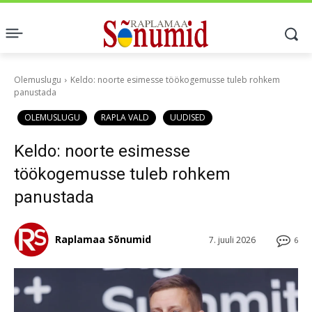
Olemuslugu
Keldo: noorte esimesse töökogemusse tuleb rohkem
panustada
OLEMUSLUGU
RAPLA VALD
UUDISED
Keldo: noorte esimesse
töökogemusse tuleb rohkem
panustada
Raplamaa Sõnumid
7. juuli 2026
6