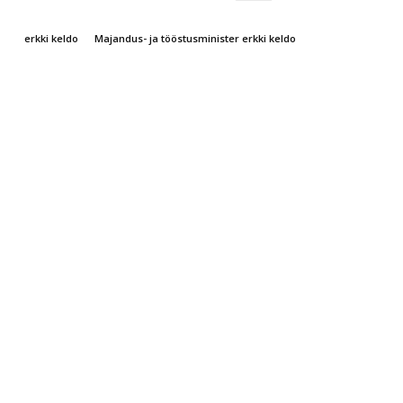
erkki keldo
Majandus- ja tööstusminister erkki keldo