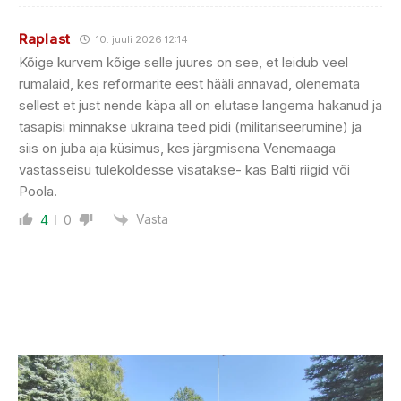
Raplast
10. juuli 2026 12:14
Kõige kurvem kõige selle juures on see, et leidub veel
rumalaid, kes reformarite eest hääli annavad, olenemata
sellest et just nende käpa all on elutase langema hakanud ja
tasapisi minnakse ukraina teed pidi (militariseerumine) ja
siis on juba aja küsimus, kes järgmisena Venemaaga
vastasseisu tulekoldesse visatakse- kas Balti riigid või
Poola.
Vasta
4
0