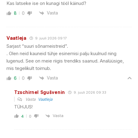
Kas latseke ise on kunagi tööl käinud?
Vasta
8
0
Vaatleja
9. juuli 2026 09:17
Sarjast “suuri sõnameistreid”.
. Olen neid kauneid tühje esinemisi palju kuulnud ning
lugenud. See on meie riigis trendiks saanud. Analüüsige,
mis tegelikult toimub.
Vasta
6
0
Tzschirnel Sgušvenin
9. juuli 2026 09:33
Vasta
Vaatleja
TÜHJUS!
Vasta
4
0