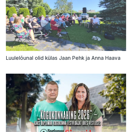
Luulelõunal olid külas Jaan Pehk ja Anna Haava