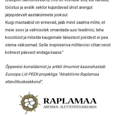
tööstus ja avalik sektor kujundavad ühist arengut
järjepidevalt aastakümnete jooksul.
Kuigi mastaabid on erinevad, jääb mind saatma mõte, et
meie soov ja valmisolek omandada uusi teadmisi, teha
koostööd ja mõelda kaugemale tänastest piiridest ei pea
olema väiksemad. Selle inspireeriva mõtteviisi võtan neist
kolmest päevast endaga kaasa.”
Õppereisi korraldamist ja artikli ilmumist kaasrahastab
Euroopa Liit PEEK-projektiga “Atraktiivne Raplamaa
ettevõtluskeskkond”.