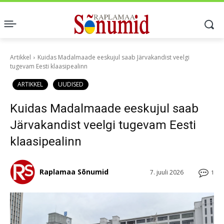
Artikkel
Kuidas Madalmaade eeskujul saab Järvakandist veelgi
tugevam Eesti klaasipealinn
ARTIKKEL
UUDISED
Kuidas Madalmaade eeskujul saab
Järvakandist veelgi tugevam Eesti
klaasipealinn
Raplamaa Sõnumid
7. juuli 2026
1