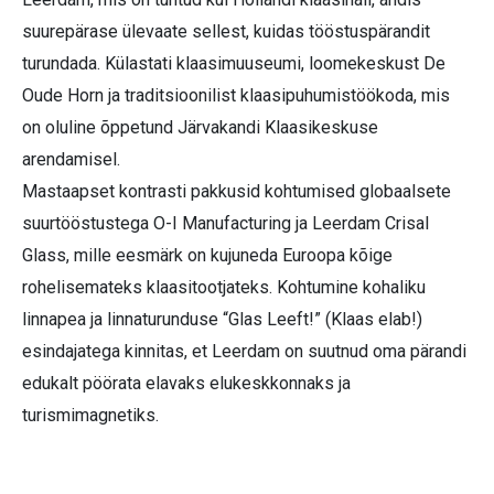
suurepärase ülevaate sellest, kuidas tööstuspärandit
turundada. Külastati klaasimuuseumi, loomekeskust De
Oude Horn ja traditsioonilist klaasipuhumistöökoda, mis
on oluline õppetund Järvakandi Klaasikeskuse
arendamisel.
Mastaapset kontrasti pakkusid kohtumised globaalsete
suurtööstustega O-I Manufacturing ja Leerdam Crisal
Glass, mille eesmärk on kujuneda Euroopa kõige
rohelisemateks klaasitootjateks. Kohtumine kohaliku
linnapea ja linnaturunduse “Glas Leeft!” (Klaas elab!)
esindajatega kinnitas, et Leerdam on suutnud oma pärandi
edukalt pöörata elavaks elukeskkonnaks ja
turismimagnetiks.