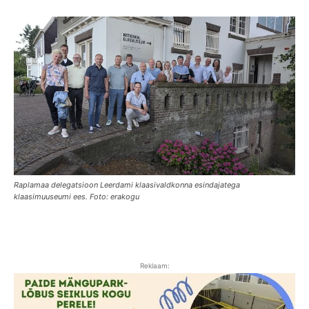
Raplamaa delegatsioon Leerdami klaasivaldkonna esindajatega
klaasimuuseumi ees. Foto: erakogu
Reklaam: