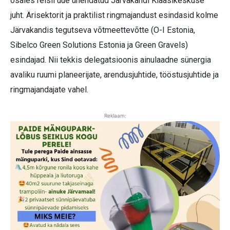
osales reisil uue ühendatud Järvakandi Klaasikeskuse
juht. Ärisektorit ja praktilist ringmajandust esindasid kolme
Järvakandis tegutseva võtmeettevõtte (O-I Estonia,
Sibelco Green Solutions Estonia ja Green Gravels)
esindajad. Nii tekkis delegatsioonis ainulaadne sünergia
avaliku ruumi planeerijate, arendusjuhtide, tööstusjuhtide ja
ringmajandajate vahel.
Reklaam: