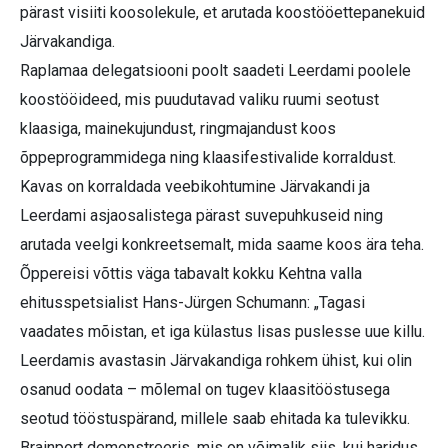
pärast visiiti koosolekule, et arutada koostööettepanekuid
Järvakandiga.
Raplamaa delegatsiooni poolt saadeti Leerdami poolele
koostööideed, mis puudutavad valiku ruumi seotust
klaasiga, mainekujundust, ringmajandust koos
õppeprogrammidega ning klaasifestivalide korraldust.
Kavas on korraldada veebikohtumine Järvakandi ja
Leerdami asjaosalistega pärast suvepuhkuseid ning
arutada veelgi konkreetsemalt, mida saame koos ära teha.
Õppereisi võttis väga tabavalt kokku Kehtna valla
ehitusspetsialist Hans-Jürgen Schumann: „Tagasi
vaadates mõistan, et iga külastus lisas puslesse uue killu.
Leerdamis avastasin Järvakandiga rohkem ühist, kui olin
osanud oodata – mõlemal on tugev klaasitööstusega
seotud tööstuspärand, millele saab ehitada ka tulevikku.
Brainport demonstreeris, mis on võimalik siis, kui haridus,