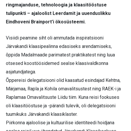
ringmajanduse, tehnoloogia ja klaasitööstuse
tulipunkti – ajaloolist Leerdamit ja uuenduslikku
Eindhoveni Brainport’i ökosüsteemi.
Visiidi peamine siht oli ammutada inspiratsiooni
Järvakandi klaasipealinna edasiseks arendamiseks,
õppida Madalmaade parimatest praktikatest ning luua
otsesed koostöösidemed sealse klaasivaldkonna
asjatundjatega.
Õppereisi delegatsiooni olid kaasatud esindajad Kehtna,
Märjamaa, Rapla ja Kohila omavalitsustest ning RAEK-i ja
Raplamaa Omavalitsuste Liidu tiim. Kuna reisi fookuses
oli klaasitööstuse ja -pärandi tulevik, oli delegatsiooni
tuumikuks Järvakandi klaasi­klaster.
Piirkonna ajaloolise ja kultuurilise identiteedi hoidjana