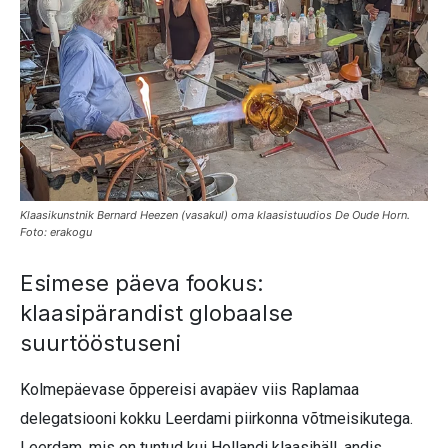
Klaasikunstnik Bernard Heezen (vasakul) oma klaasistuudios De Oude Horn.
Foto: erakogu
Esimese päeva fookus:
klaasipärandist globaalse
suurtööstuseni
Kolmepäevase õppereisi avapäev viis Raplamaa
delegatsiooni kokku Leerdami piirkonna võtmeisikutega.
Leerdam, mis on tuntud kui Hollandi klaasihäll, andis