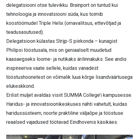
delegatsiooni otse tulevikku. Brainport on tuntud kui
tehnoloogia ja innovatsiooni süda, kus toimib
koostöömudel Triple Helix (omavalitsus, ettevõtjad ja
teadusasutused).
Delegatsioon külastas Strijp-S piirkonda – kunagist
Philipsi tööstusala, mis on geniaalselt muudetud
kaasaegseks loome- ja nutikaks ärilinnakuks. See andis
inspireeriva vaate sellele, kuidas vanadest
tööstushoonetest on võimalik luua kõrge lisandväärtusega
elukeskkond.
Erilist muljet avaldas visiit SUMMA College’i kampusesse.
Haridus- ja innovatsioonikeskuses nähti vahetult, kuidas
haridussüsteem, noorte praktiline väljaõpe ja tööstuse
reaalsed vajadused töötavad Eindhovenis käsikäes.