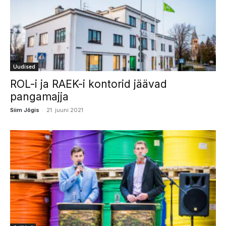
Uudised
ROL-i ja RAEK-i kontorid jäävad
pangamajja
-
Siim Jõgis
21. juuni 2021