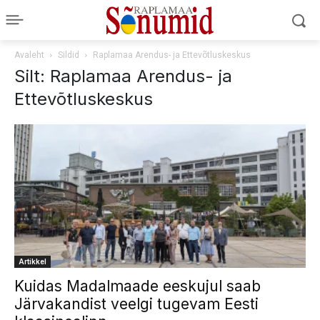
Avaleht
Sildid
Raplamaa Arendus- ja Ettevõtluskeskus
Silt: Raplamaa Arendus- ja
Ettevõtluskeskus
Artikkel
Kuidas Madalmaade eeskujul saab
Järvakandist veelgi tugevam Eesti