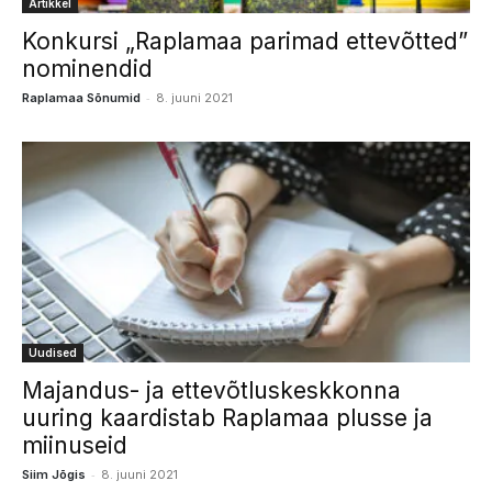
Artikkel
Konkursi „Raplamaa parimad ettevõtted”
nominendid
-
Raplamaa Sõnumid
8. juuni 2021
Uudised
Majandus- ja ettevõtluskeskkonna
uuring kaardistab Raplamaa plusse ja
miinuseid
-
Siim Jõgis
8. juuni 2021