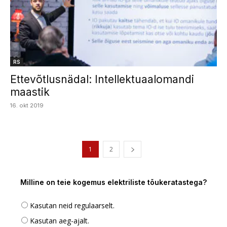
RS
Ettevõtlusnädal: Intellektuaalomandi
maastik
16. okt 2019
1
2
Milline on teie kogemus elektriliste tõukeratastega?
Kasutan neid regulaarselt.
Kasutan aeg-ajalt.