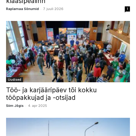
klaasipealinn
-
Raplamaa Sõnumid
7. juuli 2026
1
Uudised
Töö- ja karjääripäev tõi kokku
tööpakkujad ja -otsijad
-
Siim Jõgis
4. apr 2025