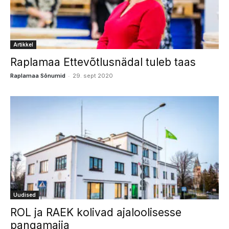
Artikkel
Raplamaa Ettevõtlusnädal tuleb taas
-
Raplamaa Sõnumid
29. sept 2020
Uudised
ROL ja RAEK kolivad ajaloolisesse
pangamajja