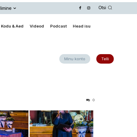
Otsi
limine
Kodu & Aed
Videod
Podcast
Head isu
Minu konto
Telli
0