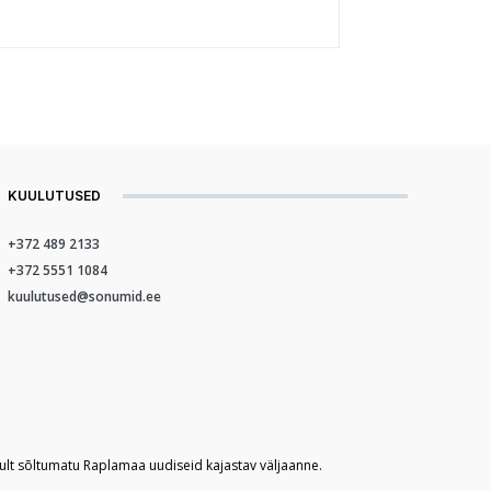
KUULUTUSED
+372 489 2133
+372 5551 1084
kuulutused@sonumid.ee
kult sõltumatu Raplamaa uudiseid kajastav väljaanne.