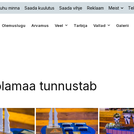
uhu minna
Saada kuulutus
Saada vihje
Reklaam
Meist
Tel
Olemuslugu
Arvamus
Veel
Tarbija
Vallad
Galerii
lamaa tunnustab