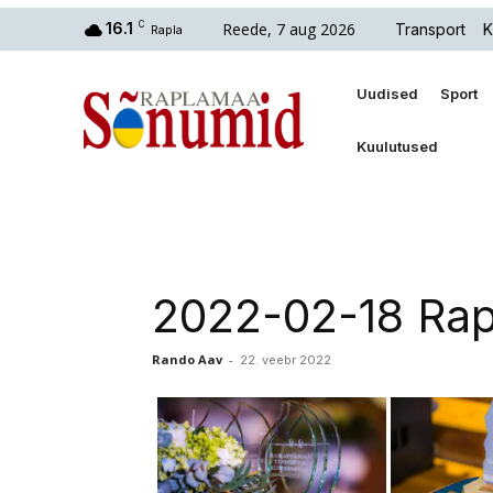
Reede, 7 aug 2026
16.1
C
Transport
K
Rapla
Uudised
Sport
Kuulutused
2022-02-18 Rap
Rando Aav
-
22. veebr 2022