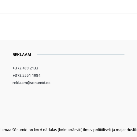
REKLAAM
+372 489 2133
+372 5551 1084
reklaam@sonumid.ee
plamaa Sõnumid on kord nädalas (kolmapäeviti) ilmuv poliitiliselt ja majandusli