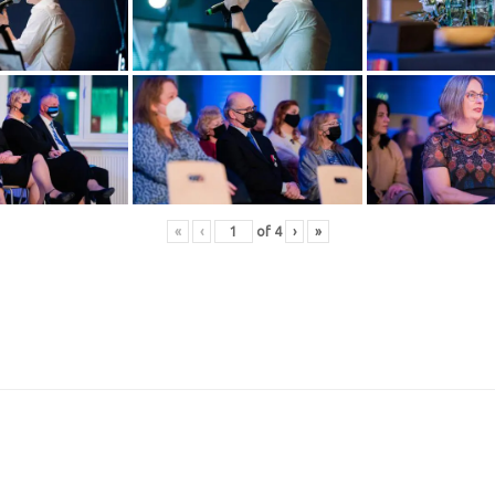
«
‹
of
4
›
»