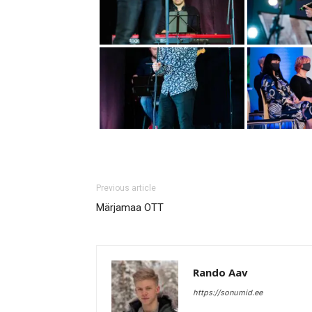
Previous article
Märjamaa OTT
Rando Aav
https://sonumid.ee