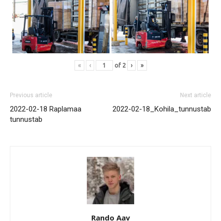
«
‹
of
2
›
»
Previous article
Next article
2022-02-18 Raplamaa
2022-02-18_Kohila_tunnustab
tunnustab
Rando Aav