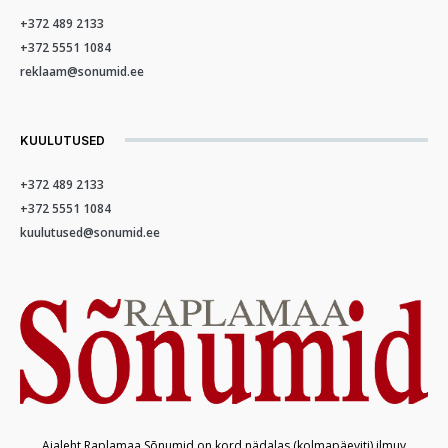
+372 489 2133
+372 5551 1084
reklaam@sonumid.ee
KUULUTUSED
+372 489 2133
+372 5551 1084
kuulutused@sonumid.ee
Ajaleht Raplamaa Sõnumid on kord nädalas (kolmapäeviti) ilmuv