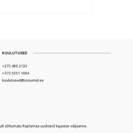
KUULUTUSED
+372 489 2133
+372 5551 1084
kuulutused@sonumid.ee
kult sõltumatu Raplamaa uudiseid kajastav väljaanne.