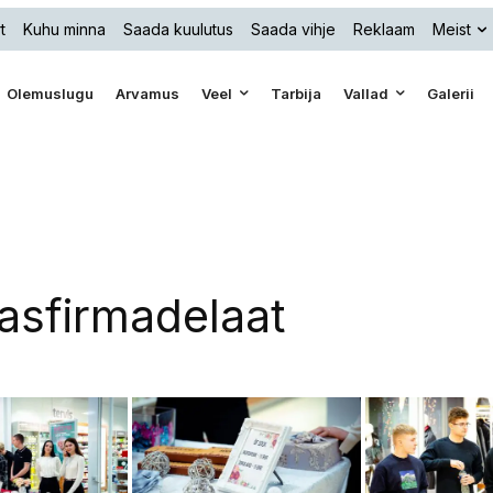
t
Kuhu minna
Saada kuulutus
Saada vihje
Reklaam
Meist
Olemuslugu
Arvamus
Veel
Tarbija
Vallad
Galerii
asfirmadelaat