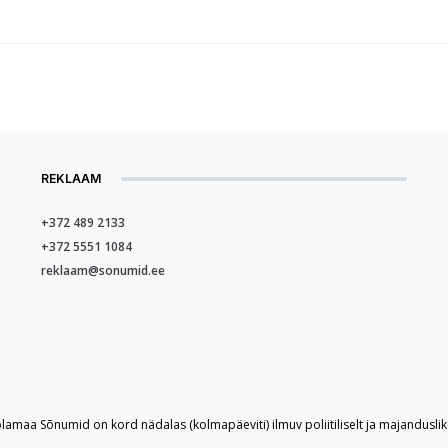
REKLAAM
+372 489 2133
+372 5551 1084
reklaam@sonumid.ee
plamaa Sõnumid on kord nädalas (kolmapäeviti) ilmuv poliitiliselt ja majandusli