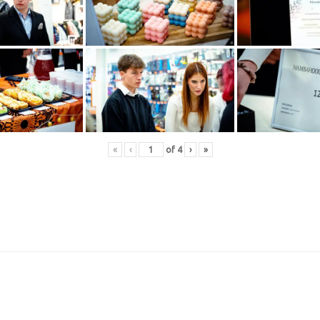
«
‹
of
4
›
»