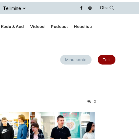
Otsi
Tellimine
Kodu & Aed
Videod
Podcast
Head isu
Minu konto
Telli
0