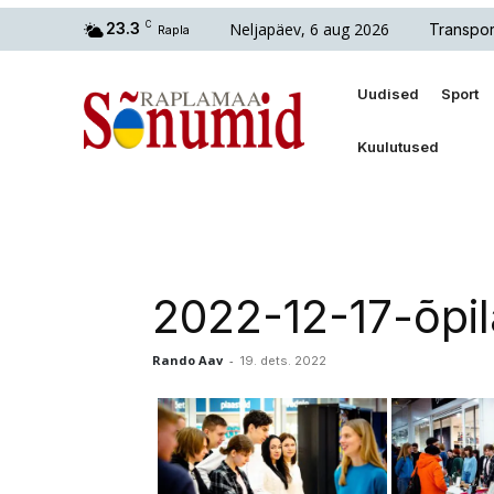
Neljapäev, 6 aug 2026
23.3
C
Transpor
Rapla
Uudised
Sport
Kuulutused
2022-12-17-õpil
Rando Aav
-
19. dets. 2022