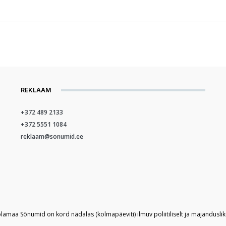
REKLAAM
+372 489 2133
+372 5551 1084
reklaam@sonumid.ee
plamaa Sõnumid on kord nädalas (kolmapäeviti) ilmuv poliitiliselt ja majandusli