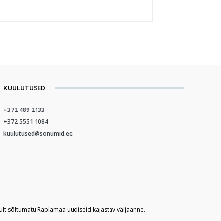
KUULUTUSED
+372 489 2133
+372 5551 1084
kuulutused@sonumid.ee
kult sõltumatu Raplamaa uudiseid kajastav väljaanne.