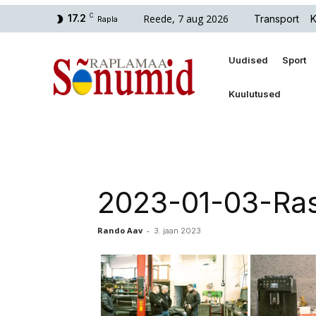
Reede, 7 aug 2026
17.2
C
Transport
K
Rapla
Uudised
Sport
Kuulutused
2023-01-03-Ras
Rando Aav
-
3. jaan 2023