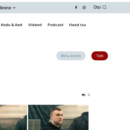
Otsi
llimine
Kodu & Aed
Videod
Podcast
Head isu
Minu konto
Telli
0