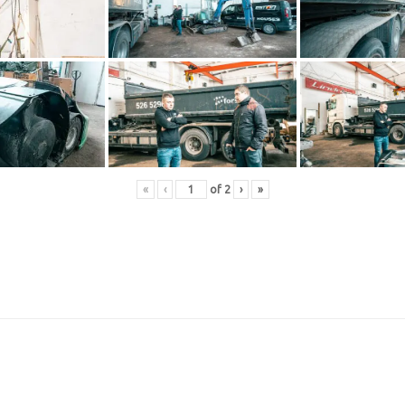
«
‹
of
2
›
»