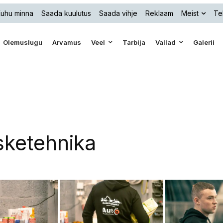
uhu minna
Saada kuulutus
Saada vihje
Reklaam
Meist
Te
Olemuslugu
Arvamus
Veel
Tarbija
Vallad
Galerii
ketehnika