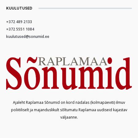
KUULUTUSED
+372 489 2133
+372 5551 1084
kuulutused@sonumid.ee
Ajaleht Raplamaa Sõnumid on kord nädalas (kolmapäeviti) ilmuv
poliitiliselt ja majanduslikult sõltumatu Raplamaa uudiseid kajastav
väljaanne.