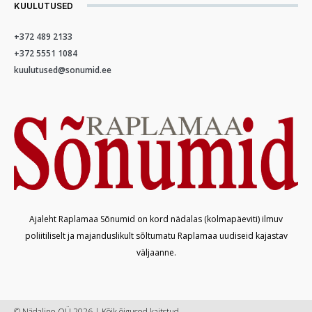
KUULUTUSED
+372 489 2133
+372 5551 1084
kuulutused@sonumid.ee
Ajaleht Raplamaa Sõnumid on kord nädalas (kolmapäeviti) ilmuv
poliitiliselt ja majanduslikult sõltumatu Raplamaa uudiseid kajastav
väljaanne.
© Nädaline OÜ 2026 | Kõik õigused kaitstud