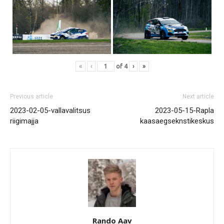
«
‹
of
4
›
»
Previous article
Next article
2023-02-05-vallavalitsus
2023-05-15-Rapla
riigimajja
kaasaegseknstikeskus
Rando Aav