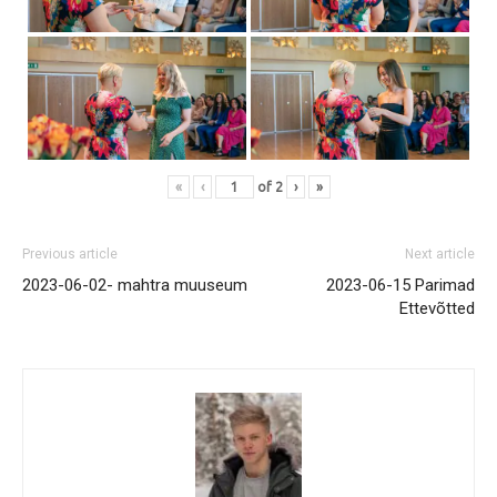
«
‹
of
2
›
»
Previous article
Next article
2023-06-02- mahtra muuseum
2023-06-15 Parimad
Ettevõtted