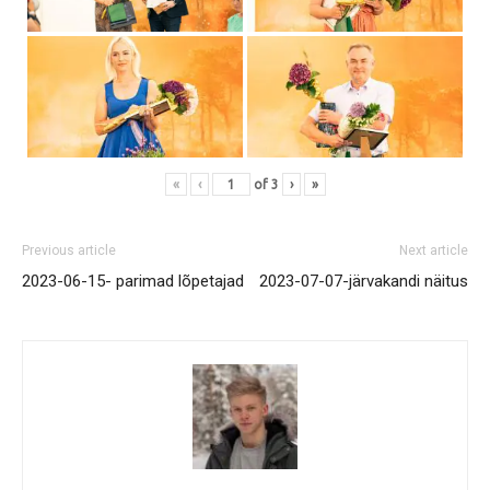
«
‹
of
3
›
»
Previous article
Next article
2023-06-15- parimad lõpetajad
2023-07-07-järvakandi näitus