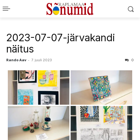
2023-07-07-järvakandi
näitus
Rando Aav
-
7. juuli 2023
0