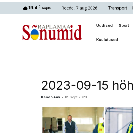
Reede, 7 aug 2026
19.4
C
Transport
Rapla
Uudised
Sport
Kuulutused
2023-09-15 höh
Rando Aav
-
18. sept 2023