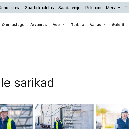
Kuhu minna
Saada kuulutus
Saada vihje
Reklaam
Meist
Te
Olemuslugu
Arvamus
Veel
Tarbija
Vallad
Galerii
le sarikad