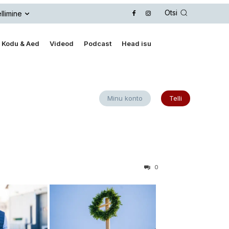
Otsi
llimine
Kodu & Aed
Videod
Podcast
Head isu
Minu konto
Telli
0