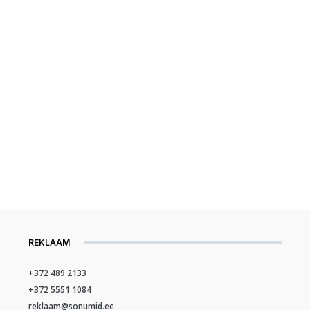
REKLAAM
+372 489 2133
+372 5551 1084
reklaam@sonumid.ee