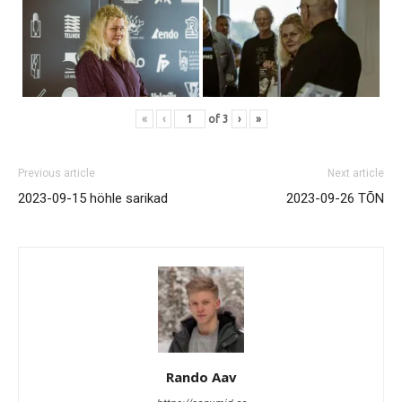
«
‹
of
3
›
»
Previous article
Next article
2023-09-15 höhle sarikad
2023-09-26 TÕN
Rando Aav