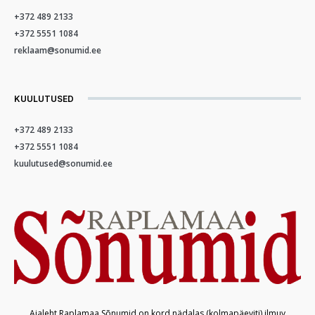
+372 489 2133
+372 5551 1084
reklaam@sonumid.ee
KUULUTUSED
+372 489 2133
+372 5551 1084
kuulutused@sonumid.ee
Ajaleht Raplamaa Sõnumid on kord nädalas (kolmapäeviti) ilmuv