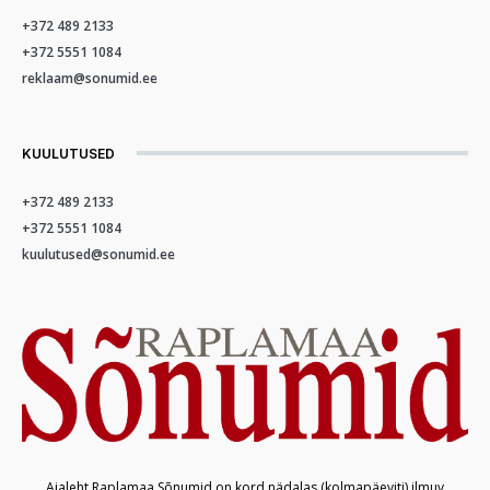
+372 489 2133
+372 5551 1084
reklaam@sonumid.ee
KUULUTUSED
+372 489 2133
+372 5551 1084
kuulutused@sonumid.ee
Ajaleht Raplamaa Sõnumid on kord nädalas (kolmapäeviti) ilmuv