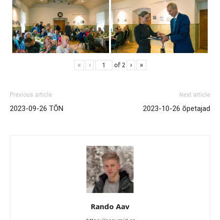
«
‹
of
2
›
»
Previous article
Next article
2023-09-26 TÕN
2023-10-26 õpetajad
Rando Aav