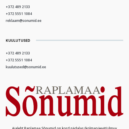
+372 489 2133
+372 5551 1084
reklaam@sonumid.ee
KUULUTUSED
+372 489 2133
+372 5551 1084
kuulutused@sonumid.ee
Ajaleht Raplamaa Sõnumid on kord nädalas (kolmapäeviti) ilmuv