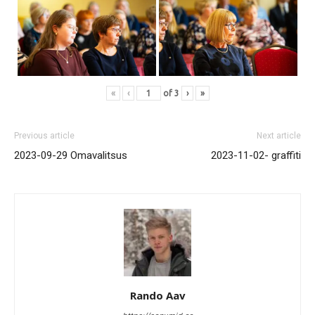
«
‹
of
3
›
»
Previous article
Next article
2023-09-29 Omavalitsus
2023-11-02- graffiti
Rando Aav