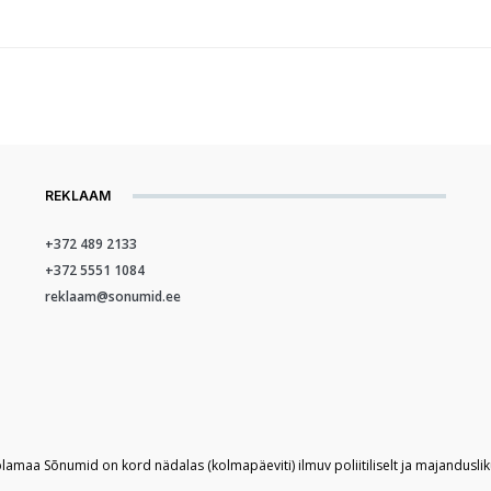
REKLAAM
+372 489 2133
+372 5551 1084
reklaam@sonumid.ee
plamaa Sõnumid on kord nädalas (kolmapäeviti) ilmuv poliitiliselt ja majandusli