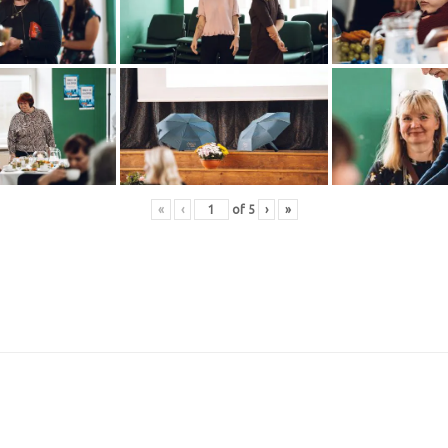
«
‹
of
5
›
»