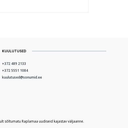
KUULUTUSED
+372 489 2133
+372 5551 1084
kuulutused@sonumid.ee
kult sõltumatu Raplamaa uudiseid kajastav väljaanne.