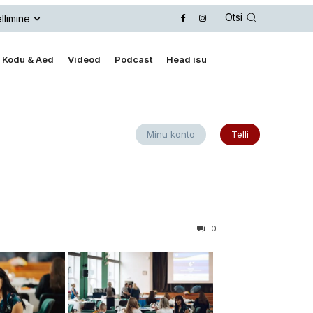
Otsi
llimine
Kodu & Aed
Videod
Podcast
Head isu
Minu konto
Telli
0