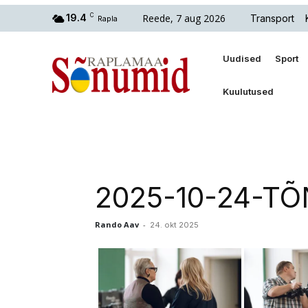
Reede, 7 aug 2026
19.4
C
Transport
Rapla
Uudised
Sport
Kuulutused
2025-10-24-TÕN
Rando Aav
-
24. okt 2025