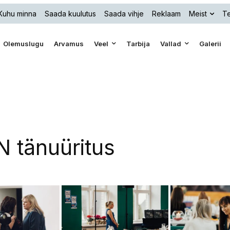
Kuhu minna
Saada kuulutus
Saada vihje
Reklaam
Meist
Te
Olemuslugu
Arvamus
Veel
Tarbija
Vallad
Galerii
 tänuüritus