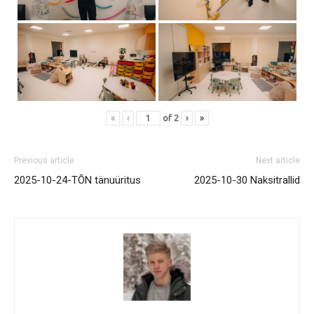
«
‹
of
2
›
»
Previous article
Next article
2025-10-24-TÕN tänuüritus
2025-10-30 Naksitrallid