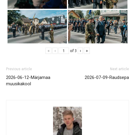
«
‹
of
3
›
»
Previous article
Next article
2026-06-12-Märjamaa
2026-07-09-Raudsepa
muusikakool