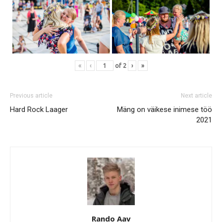
«
‹
of
2
›
»
Previous article
Next article
Hard Rock Laager
Mäng on väikese inimese töö
2021
Rando Aav